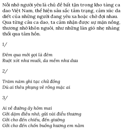
Nỗi nhớ người yêu là chủ đề bất tận trong kho tàng ca
dao Việt Nam, thể hiện sâu sắc tâm trạng, cảm xúc da
diết của những người đang yêu xa hoặc chờ đợi nhau.
Qua từng câu ca dao, ta cảm nhận được sự mặn nồng,
thương nhớ khôn nguôi, như những làn gió nhẹ nhàng
thổi qua tâm hồn.
1/
Đêm qua mới gọi là đêm
Ruột xót như muối, da mềm như dưa
2/
Trăm năm ghi tạc chữ đồng
Dù ai thêu phụng vẽ rồng mặc ai
3/
Ai về đường ấy hôm mai
Gởi dặm điều nhớ, gửi vài điểu thương
Gởi cho đến chiếu, đến giường
Gởi cho đến chốn buồng hương em nằm