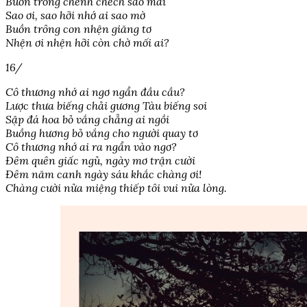
Buồn trông chênh chếch sao mai
Sao ơi, sao hỡi nhớ ai sao mờ
Buồn trông con nhện giăng tơ
Nhện ơi nhện hỡi còn chờ mối ai?
16/
Cô thương nhớ ai ngơ ngẩn đầu cầu?
Lược thưa biếng chải gương Tàu biếng soi
Sập đá hoa bỏ vắng chẳng ai ngồi
Buồng hương bỏ vắng cho người quay tơ
Cô thương nhớ ai ra ngẩn vào ngơ?
Đêm quên giấc ngủ, ngày mơ trận cười
Đêm năm canh ngày sáu khắc chàng ơi!
Chàng cười nửa miệng thiếp tôi vui nửa lòng.