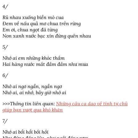
4/
Rủ nhau xuống biển mò cua
Đem về nấu quả mơ chua trên rừng
Em ơi, chua ngọt đã từng
Non xanh nước bạc xin đừng quên nhau
5/
Nhớ ai em những khóc thầm
Hai hàng nước mắt đầm đầm như mưa
6/
Nhớ ai ngơ ngẩn, ngẩn ngơ
Nhớ ai, ai nhớ, bây giờ nhớ ai
>>>Thông tin liên quan:
Những câu ca dao về tính tự chủ
giúp bạn vượt qua khó khăn
7/
Nhớ ai bổi hổi bồi hồi