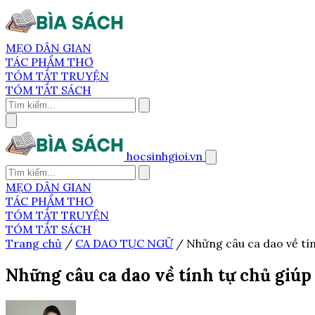
MẸO DÂN GIAN
TÁC PHẨM THƠ
TÓM TẮT TRUYỆN
TÓM TẮT SÁCH
hocsinhgioi.vn
MẸO DÂN GIAN
TÁC PHẨM THƠ
TÓM TẮT TRUYỆN
TÓM TẮT SÁCH
Trang chủ
/
CA DAO TỤC NGỮ
/
Những câu ca dao về tín
Những câu ca dao về tính tự chủ giú