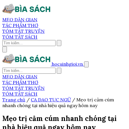
MẸO DÂN GIAN
TÁC PHẨM THƠ
TÓM TẮT TRUYỆN
TÓM TẮT SÁCH
hocsinhgioi.vn
MẸO DÂN GIAN
TÁC PHẨM THƠ
TÓM TẮT TRUYỆN
TÓM TẮT SÁCH
Trang chủ
/
CA DAO TỤC NGỮ
/
Mẹo trị cảm cúm
nhanh chóng tại nhà hiệu quả ngay hôm nay
Mẹo trị cảm cúm nhanh chóng tại
nhà hiệu quả ngay hôm nay