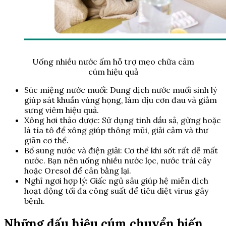
Uống nhiều nước ấm hỗ trợ mẹo chữa cảm
cúm hiệu quả
Súc miệng nước muối: Dung dịch nước muối sinh lý
giúp sát khuẩn vùng họng, làm dịu cơn đau và giảm
sưng viêm hiệu quả.
Xông hơi thảo dược: Sử dụng tinh dầu sả, gừng hoặc
lá tía tô để xông giúp thông mũi, giải cảm và thư
giãn cơ thể.
Bổ sung nước và điện giải: Cơ thể khi sốt rất dễ mất
nước. Bạn nên uống nhiều nước lọc, nước trái cây
hoặc Oresol để cân bằng lại.
Nghỉ ngơi hợp lý: Giấc ngủ sâu giúp hệ miễn dịch
hoạt động tối đa công suất để tiêu diệt virus gây
bệnh.
Những dấu hiệu cúm chuyển biến