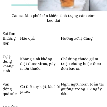
Các sai lầm phổ biến khiến tình trạng cảm cúm
kéo dài
Sai lầm
thường
Hậu quả
Hướng xử lý đúng
gặp
Tự ý
Kháng sinh không
Chỉ dùng thuốc giảm
dùng
diệt được virus, gây
triệu chứng hoặc theo
kháng
nhờn thuốc.
đơn bác sĩ.
sinh
Vận
Nghỉ ngơi hoàn toàn tại
Cơ thể suy kiệt, lâu hồi
động
giường trong 1-2 ngày
phục.
quá sức
đầu.