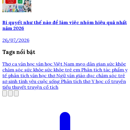
Bí quyết như thế nào để làm việc nhóm hiệu quả nhất
năm 2026
26/07/2026
Tags nổi bật
Thơ ca
văn học
văn học Việt Nam
mẹo dân gian
sức khỏe
chăm sóc sức khỏe
sức khỏe trẻ em
Phân tích tác phẩm
y
tế
phân tích văn học
thơ
Ngữ văn
giáo dục
chăm sóc trẻ
sơ sinh
tình yêu
cuộc sống
Phân tích thơ
Y học cổ truyền
tiểu thuyết
truyện cổ tích