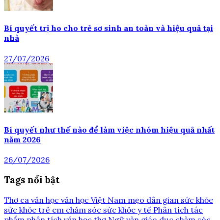
Bí quyết trị ho cho trẻ sơ sinh an toàn và hiệu quả tại
nhà
27/07/2026
Bí quyết như thế nào để làm việc nhóm hiệu quả nhất
năm 2026
26/07/2026
Tags nổi bật
Thơ ca
văn học
văn học Việt Nam
mẹo dân gian
sức khỏe
sức khỏe trẻ em
chăm sóc sức khỏe
y tế
Phân tích tác
phẩm
phân tích văn học
thơ
Ngữ văn
giáo dục
chăm sóc