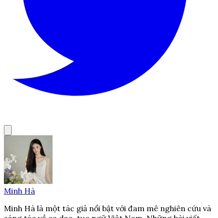
Minh Hà
Minh Hà là một tác giả nổi bật với đam mê nghiên cứu và