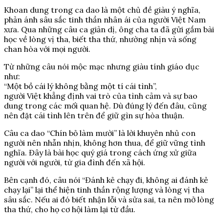
Khoan dung trong ca dao là một chủ đề giàu ý nghĩa,
phản ánh sâu sắc tinh thần nhân ái của người Việt Nam
xưa. Qua những câu ca giản dị, ông cha ta đã gửi gắm bài
học về lòng vị tha, biết tha thứ, nhường nhịn và sống
chan hòa với mọi người.
Từ những câu nói mộc mạc nhưng giàu tính giáo dục
như:
“Một bồ cái lý không bằng một tí cái tình”,
người Việt khẳng định vai trò của tình cảm và sự bao
dung trong các mối quan hệ. Dù đúng lý đến đâu, cũng
nên đặt cái tình lên trên để giữ gìn sự hòa thuận.
Câu ca dao “Chín bỏ làm mười” là lời khuyên nhủ con
người nên nhẫn nhịn, không hơn thua, để giữ vững tình
nghĩa. Đây là bài học quý giá trong cách ứng xử giữa
người với người, từ gia đình đến xã hội.
Bên cạnh đó, câu nói “Đánh kẻ chạy đi, không ai đánh kẻ
chạy lại” lại thể hiện tinh thần rộng lượng và lòng vị tha
sâu sắc. Nếu ai đó biết nhận lỗi và sửa sai, ta nên mở lòng
tha thứ, cho họ cơ hội làm lại từ đầu.