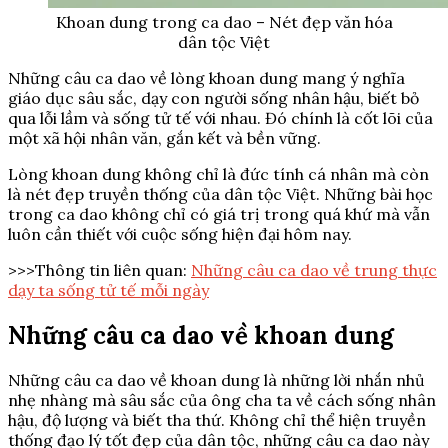
Khoan dung trong ca dao – Nét đẹp văn hóa
dân tộc Việt
Những câu ca dao về lòng khoan dung mang ý nghĩa
giáo dục sâu sắc, dạy con người sống nhân hậu, biết bỏ
qua lỗi lầm và sống tử tế với nhau. Đó chính là cốt lõi của
một xã hội nhân văn, gắn kết và bền vững.
Lòng khoan dung không chỉ là đức tính cá nhân mà còn
là nét đẹp truyền thống của dân tộc Việt. Những bài học
trong ca dao không chỉ có giá trị trong quá khứ mà vẫn
luôn cần thiết với cuộc sống hiện đại hôm nay.
>>>Thông tin liên quan:
Những câu ca dao về trung thực
dạy ta sống tử tế mỗi ngày
Những câu ca dao về khoan dung
Những câu ca dao về khoan dung là những lời nhắn nhủ
nhẹ nhàng mà sâu sắc của ông cha ta về cách sống nhân
hậu, độ lượng và biết tha thứ. Không chỉ thể hiện truyền
thống đạo lý tốt đẹp của dân tộc, những câu ca dao này