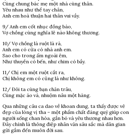
Cùng chung bác mẹ một nhà cùng thân.
Yêu nhau như thể tay chân,
Anh em hoà thuận hai thân vui vầy.
9/ Anh em cốt nhục đồng bào,
Vợ chồng cùng nghĩa lẽ nào không thương.
10/ Vợ chồng là ruột là rà,
Anh em có cửa có nhà anh em.
Sao cho trong ấm ngoài êm,
Như thuyền có bến, như chim có bầy.
11/ Chị em một ruột cắt ra,
Chị không em có cũng là như không.
12/ Đôi ta cùng bạn chăn trâu,
Cùng mặc áo vá, nhuộm nâu một hàng.
Qua những câu ca dao về khoan dung, ta thấy được vẻ
đẹp của lòng vị tha – một phẩm chất đáng quý giúp con
người sống chan hòa, gắn bó và yêu thương nhau hơn.
Đây chính là thông điệp nhân văn sâu sắc mà dân gian
gửi gắm đến muôn đời sau.