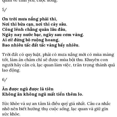
quan về tình yêu, cuộc sống.
5/
Ơn trời mưa nắng phải thì,
Nơi thì bừa cạn, nơi thì cày sâu.
Công lênh chẳng quản lâu đâu,
Ngày nay nước bạc, ngày sau cơm vàng.
Ai ơi! đừng bỏ ruộng hoang,
Bao nhiêu tấc đất tấc vàng bấy nhiêu.
Trời đất có quy luật, phải có mưa nắng mới có mùa màng
tốt, làm ăn chăm chỉ sẽ được mùa bội thu. Khuyên con
người hãy cần cù, lạc quan làm việc, trân trọng thành quả
lao động.
6/
Ăn được ngủ được là tiên
Không ăn không ngủ mất tiền thêm lo.
Sức khỏe và sự an tâm là điều quý giá nhất. Câu ca nhắc
nhở nên biết hưởng thụ cuộc sống, lạc quan và giữ gìn
sức khỏe.