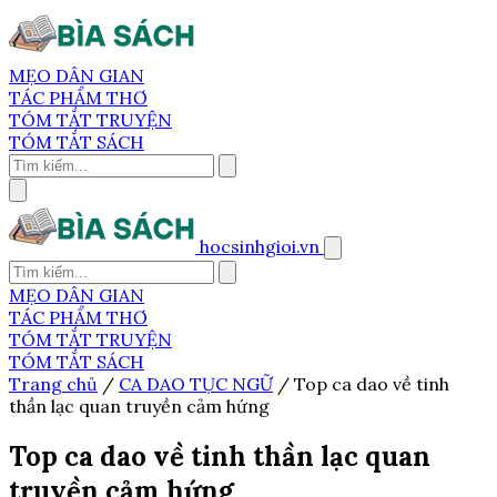
MẸO DÂN GIAN
TÁC PHẨM THƠ
TÓM TẮT TRUYỆN
TÓM TẮT SÁCH
hocsinhgioi.vn
MẸO DÂN GIAN
TÁC PHẨM THƠ
TÓM TẮT TRUYỆN
TÓM TẮT SÁCH
Trang chủ
/
CA DAO TỤC NGỮ
/
Top ca dao về tinh
thần lạc quan truyền cảm hứng
Top ca dao về tinh thần lạc quan
truyền cảm hứng