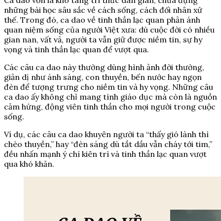
Ca dao vốn là kho tàng tri thức dân gian, chứa đựng
những bài học sâu sắc về cách sống, cách đối nhân xử
thế. Trong đó, ca dao về tinh thần lạc quan phản ánh
quan niệm sống của người Việt xưa: dù cuộc đời có nhiều
gian nan, vất vả, người ta vẫn giữ được niềm tin, sự hy
vọng và tinh thần lạc quan để vượt qua.
Các câu ca dao này thường dùng hình ảnh đời thường,
giản dị như ánh sáng, con thuyền, bến nước hay ngọn
đèn để tượng trưng cho niềm tin và hy vọng. Những câu
ca dao ấy không chỉ mang tính giáo dục mà còn là nguồn
cảm hứng, động viên tinh thần cho mọi người trong cuộc
sống.
Ví dụ, các câu ca dao khuyên người ta “thấy gió lành thì
chèo thuyền,” hay “đèn sáng dù tắt dầu vẫn cháy tới tim,”
đều nhấn mạnh ý chí kiên trì và tinh thần lạc quan vượt
qua khó khăn.