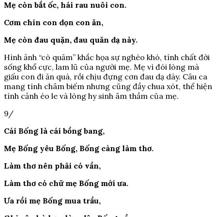
Mẹ còn bắt ốc, hái rau nuôi con.
Cơm chín con dọn con ăn,
Mẹ còn đau quặn, đau quăn dạ này.
Hình ảnh “cò quăm” khắc họa sự nghèo khó, tính chất đời
sống khổ cực, lam lũ của người mẹ. Mẹ vì đói lòng mà
giấu con đi ăn quà, rồi chịu đựng cơn đau dạ dày. Câu ca
mang tính châm biếm nhưng cũng đầy chua xót, thể hiện
tình cảnh éo le và lòng hy sinh âm thầm của mẹ.
9/
Cái Bống là cái bồng bang,
Mẹ Bống yêu Bống, Bống càng làm thơ.
Làm thơ nên phải có vần,
Làm thơ có chữ mẹ Bống mới ưa.
Ưa rồi mẹ Bống mua trầu,