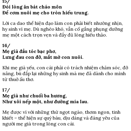
15/
Đói lòng ăn bát cháo môn
Để cơm nuôi mẹ cho tròn hiếu trung.
Lời ca dao thể hiện đạo làm con phải biết nhường nhịn,
hy sinh vì mẹ. Dù nghèo khó, vẫn cố gắng phụng dưỡng
mẹ một cách trọn vẹn và đầy đủ lòng hiếu thảo.
16/
Mẹ già đầu tóc bạc phơ,
Lưng đau con đỡ, mắt mờ con nuôi.
Khi mẹ già yếu, con cái phải có trách nhiệm chăm sóc, đỡ
nâng, bù đắp lại những hy sinh mà mẹ đã dành cho mình
từ thuở ấu thơ.
17/
Mẹ già như chuối ba hương,
Như xôi nếp một, như đường mía lau.
Mẹ được ví với những thứ ngọt ngào, thơm ngon, tinh
khiết – thể hiện sự quý báu, dịu dàng và đáng yêu của
người mẹ già trong lòng con cái.