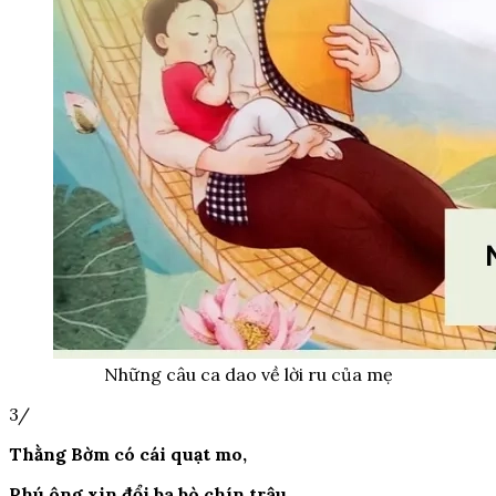
Những câu ca dao về lời ru của mẹ
3/
Thằng Bờm có cái quạt mo,
Phú ông xin đổi ba bò chín trâu,