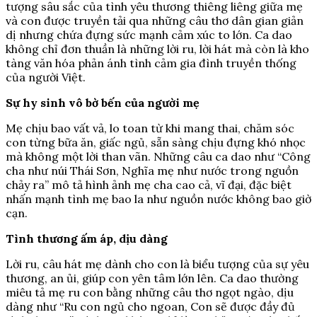
tượng sâu sắc của tình yêu thương thiêng liêng giữa mẹ
và con được truyền tải qua những câu thơ dân gian giản
dị nhưng chứa đựng sức mạnh cảm xúc to lớn. Ca dao
không chỉ đơn thuần là những lời ru, lời hát mà còn là kho
tàng văn hóa phản ánh tình cảm gia đình truyền thống
của người Việt.
Sự hy sinh vô bờ bến của người mẹ
Mẹ chịu bao vất vả, lo toan từ khi mang thai, chăm sóc
con từng bữa ăn, giấc ngủ, sẵn sàng chịu đựng khó nhọc
mà không một lời than vãn. Những câu ca dao như “Công
cha như núi Thái Sơn, Nghĩa mẹ như nước trong nguồn
chảy ra” mô tả hình ảnh mẹ cha cao cả, vĩ đại, đặc biệt
nhấn mạnh tình mẹ bao la như nguồn nước không bao giờ
cạn.
Tình thương ấm áp, dịu dàng
Lời ru, câu hát mẹ dành cho con là biểu tượng của sự yêu
thương, an ủi, giúp con yên tâm lớn lên. Ca dao thường
miêu tả mẹ ru con bằng những câu thơ ngọt ngào, dịu
dàng như “Ru con ngủ cho ngoan, Con sẽ được đầy đủ