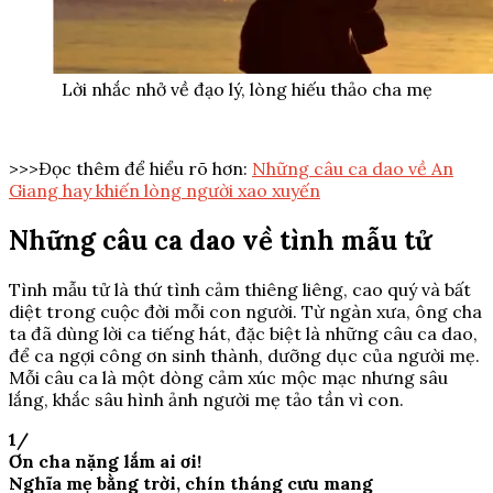
Lời nhắc nhở về đạo lý, lòng hiếu thảo cha mẹ
>>>Đọc thêm để hiểu rõ hơn:
Những câu ca dao về An
Giang hay khiến lòng người xao xuyến
Những câu ca dao về tình mẫu tử
Tình mẫu tử là thứ tình cảm thiêng liêng, cao quý và bất
diệt trong cuộc đời mỗi con người. Từ ngàn xưa, ông cha
ta đã dùng lời ca tiếng hát, đặc biệt là những câu ca dao,
để ca ngợi công ơn sinh thành, dưỡng dục của người mẹ.
Mỗi câu ca là một dòng cảm xúc mộc mạc nhưng sâu
lắng, khắc sâu hình ảnh người mẹ tảo tần vì con.
1/
Ơn cha nặng lắm ai ơi!
Nghĩa mẹ bằng trời, chín tháng cưu mang