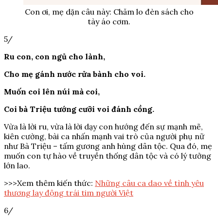
Con ơi, mẹ dặn câu này: Chăm lo đèn sách cho
tày áo cơm.
5/
Ru con, con ngủ cho lành,
Cho mẹ gánh nước rửa bành cho voi.
Muốn coi lên núi mà coi,
Coi bà Triệu tướng cưỡi voi đánh cồng.
Vừa là lời ru, vừa là lời dạy con hướng đến sự mạnh mẽ,
kiên cường, bài ca nhấn mạnh vai trò của người phụ nữ
như Bà Triệu – tấm gương anh hùng dân tộc. Qua đó, mẹ
muốn con tự hào về truyền thống dân tộc và có lý tưởng
lớn lao.
>>>Xem thêm kiến thức:
Những câu ca dao về tình yêu
thương lay động trái tim người Việt
6/