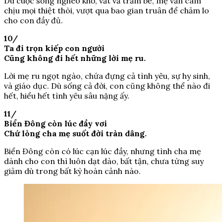
Dù cuộc sống nghèo khổ, vất vả trăm bề, mẹ vẫn cam
chịu mọi thiệt thòi, vượt qua bao gian truân để chăm lo
cho con đầy đủ.
10/
Ta đi trọn kiếp con người
Cũng không đi hết những lời mẹ ru.
Lời mẹ ru ngọt ngào, chứa đựng cả tình yêu, sự hy sinh,
và giáo dục. Dù sống cả đời, con cũng không thể nào đi
hết, hiểu hết tình yêu sâu nặng ấy.
11/
Biển Đông còn lúc đầy vơi
Chứ lòng cha mẹ suốt đời tràn dâng.
Biển Đông còn có lúc cạn lúc đầy, nhưng tình cha mẹ
dành cho con thì luôn dạt dào, bất tận, chưa từng suy
giảm dù trong bất kỳ hoàn cảnh nào.