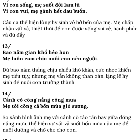
Vì con sống, mẹ suốt đời lam lũ
Vì con vui, mẹ gánh hết đau buồn.
Câu ca thể hiện lòng hy sinh vô bờ bến của mẹ. Mẹ chấp
nhận vất vả, thiệt thòi để con được sống vui vẻ, hạnh phúc
và đủ đầy.
13/
Bao năm gian khổ héo hon
Mẹ luôn cam chịu nuôi con nên người.
Dù bao năm tháng chịu nhiều khó khăn, cực nhọc khiến
mẹ tiều tụy, nhưng mẹ vẫn không than oán, lặng lẽ hy
sinh để nuôi con trưởng thành.
14/
Cánh cò cõng nắng cõng mưa
Mẹ tôi cõng cả bốn mùa gió sương.
So sánh hình ảnh mẹ với cánh cò tảo tần bay giữa đồng
nắng mưa, thể hiện sự vất vả suốt bốn mùa của mẹ để
nuôi dưỡng và chở che cho con.