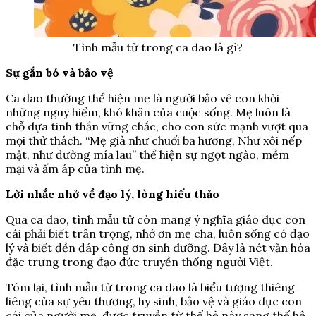
Tình mẫu tử trong ca dao là gì?
Sự gắn bó và bảo vệ
Ca dao thường thể hiện mẹ là người bảo vệ con khỏi
những nguy hiểm, khó khăn của cuộc sống. Mẹ luôn là
chỗ dựa tinh thần vững chắc, cho con sức mạnh vượt qua
mọi thử thách. “Mẹ già như chuối ba hương, Như xôi nếp
mật, như đường mía lau” thể hiện sự ngọt ngào, mềm
mại và ấm áp của tình mẹ.
Lời nhắc nhở về đạo lý, lòng hiếu thảo
Qua ca dao, tình mẫu tử còn mang ý nghĩa giáo dục con
cái phải biết trân trọng, nhớ ơn mẹ cha, luôn sống có đạo
lý và biết đền đáp công ơn sinh dưỡng. Đây là nét văn hóa
đặc trưng trong đạo đức truyền thống người Việt.
Tóm lại, tình mẫu tử trong ca dao là biểu tượng thiêng
liêng của sự yêu thương, hy sinh, bảo vệ và giáo dục con
cái của người mẹ, được truyền từ thế hệ này sang thế hệ