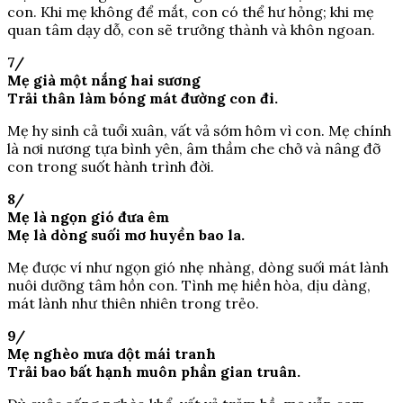
con. Khi mẹ không để mắt, con có thể hư hỏng; khi mẹ
quan tâm dạy dỗ, con sẽ trưởng thành và khôn ngoan.
7/
Mẹ già một nắng hai sương
Trải thân làm bóng mát đường con đi.
Mẹ hy sinh cả tuổi xuân, vất vả sớm hôm vì con. Mẹ chính
là nơi nương tựa bình yên, âm thầm che chở và nâng đỡ
con trong suốt hành trình đời.
8/
Mẹ là ngọn gió đưa êm
Mẹ là dòng suối mơ huyền bao la.
Mẹ được ví như ngọn gió nhẹ nhàng, dòng suối mát lành
nuôi dưỡng tâm hồn con. Tình mẹ hiền hòa, dịu dàng,
mát lành như thiên nhiên trong trẻo.
9/
Mẹ nghèo mưa dột mái tranh
Trải bao bất hạnh muôn phần gian truân.