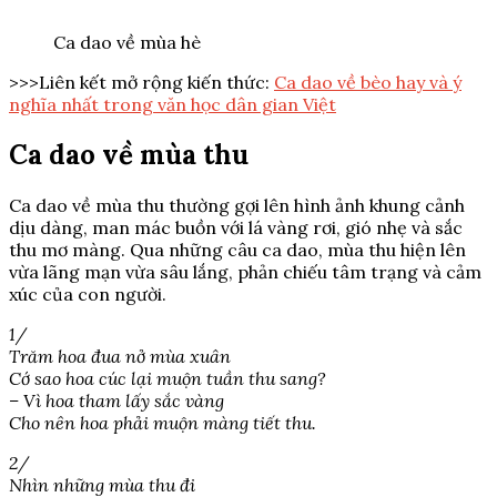
Ca dao về mùa hè
>>>Liên kết mở rộng kiến thức:
Ca dao về bèo hay và ý
nghĩa nhất trong văn học dân gian Việt
Ca dao về mùa thu
Ca dao về mùa thu thường gợi lên hình ảnh khung cảnh
dịu dàng, man mác buồn với lá vàng rơi, gió nhẹ và sắc
thu mơ màng. Qua những câu ca dao, mùa thu hiện lên
vừa lãng mạn vừa sâu lắng, phản chiếu tâm trạng và cảm
xúc của con người.
1/
Trăm hoa đua nở mùa xuân
Cớ sao hoa cúc lại muộn tuần thu sang?
– Vì hoa tham lấy sắc vàng
Cho nên hoa phải muộn màng tiết thu.
2/
Nhìn những mùa thu đi