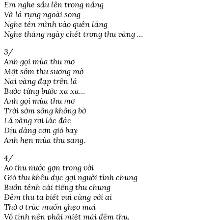
Em nghe sầu lên trong nắng
Và lá rụng ngoài song
Nghe tên mình vào quên lãng
Nghe tháng ngày chết trong thu vàng …
3/
Anh gọi mùa thu mơ
Một sớm thu sương mờ
Nai vàng đạp trên lá
Bước từng bước xa xa…
Anh gọi mùa thu mơ
Trời sớm sông không bờ
Lá vàng rơi lác đác
Dịu dàng cơn gió bay
Anh hẹn mùa thu sang.
4/
Ao thu nước gợn trong vời
Gió thu khêu dục gợi người tình chung
Buồn tênh cái tiếng thu chung
Đêm thu ta biết vui cùng với ai
Thờ ơ trúc muốn ghẹo mai
Vô tình nên phải miệt mài đêm thu.