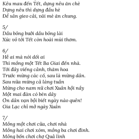
Kêu mau đến Tết, dựng nêu ăn chè
Dựng nêu thì dựng đầu hè
Để sân gieo cải, vãi mè ăn chung.
5/
Dầu bông bưởi dầu bông lài
Xức vô tới Tết còn hoài mùi thơm.
6/
Hễ ai mà nói dối ai
Thì mồng một Tết Ba Giai đến nhà.
Tới đây viếng cảnh, thăm hoa
Trước mừng các cố, sau là mừng dân.
Sau nữa mừng cả làng tuần
Mừng cho nam nữ chơi Xuân hội nầy
Một mai đàn có bén dây
Ơn dân vạn bội biết ngày nào quên!
Gia Lạc chỉ mở ngày Xuân
7/
Mồng một chơi cửa, chơi nhà
Mồng hai chơi xóm, mồng ba chơi đình.
Mông bốn chơi chợ Quả linh