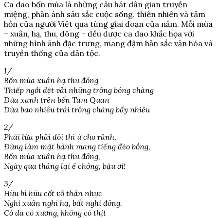
Ca dao bốn mùa là những câu hát dân gian truyền
miệng, phản ánh sâu sắc cuộc sống, thiên nhiên và tâm
hồn của người Việt qua từng giai đoạn của năm. Mỗi mùa
– xuân, hạ, thu, đông – đều được ca dao khắc họa với
những hình ảnh đặc trưng, mang đậm bản sắc văn hóa và
truyền thống của dân tộc.
1/
Bốn mùa xuân hạ thu đông
Thiếp ngồi dệt vải những trông bóng chàng
Dừa xanh trên bến Tam Quan
Dừa bao nhiêu trái trông chàng bấy nhiêu
2/
Phải lứa phải đôi thì ừ cho rảnh,
Đừng làm mặt bảnh mang tiếng đèo bồng,
Bốn mùa xuân hạ thu đông,
Ngày qua tháng lại ế chồng, bậu ơi!
3/
Hữu bì hữu cốt vô thân nhục
Nghi xuân nghi hạ, bất nghi đông.
Có da có xương, không có thịt