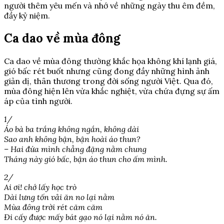
người thêm yêu mến và nhớ về những ngày thu êm đềm,
đầy kỷ niệm.
Ca dao về mùa đông
Ca dao về mùa đông thường khắc họa không khí lạnh giá,
gió bấc rét buốt nhưng cũng đong đầy những hình ảnh
giản dị, thân thương trong đời sống người Việt. Qua đó,
mùa đông hiện lên vừa khắc nghiệt, vừa chứa đựng sự ấm
áp của tình người.
1/
Áo bà ba trắng không ngắn, không dài
Sao anh không bận, bận hoài áo thun?
– Hai đứa mình chẳng đặng nằm chung
Tháng này gió bấc, bận áo thun cho ấm mình.
2/
Ai ơi! chớ lấy học trò
Dài lưng tốn vải ăn no lại nằm
Mùa đông trời rét căm căm
Đi cấy được mấy bát gạo nó lại nằm nó ăn.