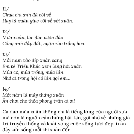
11/
Chưa chi anh đã vội về
Hay là xuân giục vội về với xuân.
12/
Mưa xuân, lác đác vườn đào
Công anh đắp đất, ngăn rào trồng hoa.
13/
Mỗi năm vào dịp xuân sang
Em về Triều Khúc xem làng hội xuân
Múa cờ, múa trống, múa lân
Nhớ ai trong hội có lần gọi em…
14/
Một năm là mấy tháng xuân
Ăn chơi cho thỏa phong trần ai ơi!
Ca dao mùa xuân không chỉ là tiếng lòng của người xưa
mà còn là nguồn cảm hứng bất tận, gợi nhớ về những giá
trị truyền thống và khát vọng cuộc sống tươi đẹp, tràn
đầy sức sống mỗi khi xuân đến.