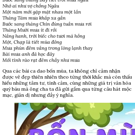
Nhớ ai như vợ chồng Ngâu
Một năm mới gặp mặt nhau một lần
Tháng Tám mưa khắp xa gần
Bước sang tháng Chín đúng tuần mưa rơi
Tháng Mười mưa ít đi rồi
Nắng hanh, trời biếc cho tươi má hồng
Một, Chạp là tiết mùa đông
Mưa phùn đêm vắng trong lòng lạnh thay
Bài mưa anh đã học đây
Mối tình rào rạt đêm chầy như mưa
Qua các bài ca dao bốn mùa, ta không chỉ cảm nhận
được vẻ đẹp thiên nhiên theo từng thời khắc mà còn thấu
hiểu những tâm tư, tình cảm, cùng những giá trị văn hóa
quý báu mà ông cha ta đã gửi gắm qua từng câu hát mộc
mạc, giản dị nhưng đầy ý nghĩa.