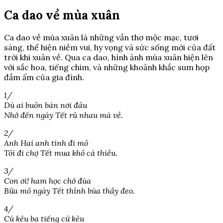
Ca dao về mùa xuân
Ca dao về mùa xuân là những vần thơ mộc mạc, tươi
sáng, thể hiện niềm vui, hy vọng và sức sống mới của đất
trời khi xuân về. Qua ca dao, hình ảnh mùa xuân hiện lên
với sắc hoa, tiếng chim, và những khoảnh khắc sum họp
đầm ấm của gia đình.
1/
Dù ai buôn bán nơi đâu
Nhớ đến ngày Tết rủ nhau mà về.
2/
Anh Hai anh tính đi mô
Tôi đi chợ Tết mua khô cá thiều.
3/
Con ơi! ham học chớ đùa
Bữa mô ngày Tết thỉnh bùa thầy đeo.
4/
Cú kêu ba tiếng cứ kêu