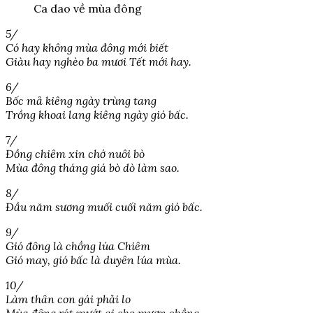
Ca dao về mùa đông
5/
Có hay không mùa đông mới biết
Giàu hay nghèo ba mươi Tết mới hay.
6/
Bốc mả kiêng ngày trùng tang
Trồng khoai lang kiêng ngày gió bấc.
7/
Đồng chiêm xin chớ nuôi bò
Mùa đông tháng giá bò dò làm sao.
8/
Đầu năm sương muối cuối năm gió bấc.
9/
Gió đông là chồng lúa Chiêm
Gió may, gió bấc là duyên lúa mùa.
10/
Làm thân con gái phải lo
Mùa đông rét mướt ai cho mượn chồng.