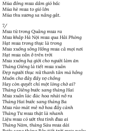
Mùa đông mưa dầm gió bấc
Mùa hè mưa to gió lớn
Mùa thu sương sa nắng gắt.
7/
Mưa từ trong Quảng mưa ra
Mưa khắp Hà Nội mưa qua Hải Phòng
Hạt mưa trong thực là trong
Mưa xuống sông Hồng mưa cả mọi nơi
Hạt mưa vẫn ở trên trời
Mưa xuống hạ giới cho người làm ăn
Tháng Giêng là tiết mưa xuân
Đẹp người thục nữ thanh tân má hồng
Muốn cho đây đấy vợ chồng
Hay còn quyết chí một lòng chờ ai?
Tháng Giêng bước sang tháng Hai
Mưa xuân lác đác hoa nhài nở ra
Tháng Hai bước sang tháng Ba
Mưa rào mát mẻ nở hoa đầy cành
Tháng Tư mưa thật là nhanh
Liệu mưa có ướt thư tình đưa ai
Tháng Năm, tháng Sáu mưa dài
Bước sang tháng Bảy tiết trời mưa ngâu