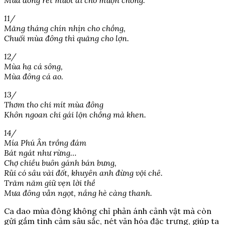
11/
Măng tháng chín nhịn cho chồng,
Chuối mùa đông thì quăng cho lợn.
12/
Mùa hạ cá sông,
Mùa đông cá ao.
13/
Thơm tho chi mít mùa đông
Khôn ngoan chi gái lộn chồng mà khen.
14/
Mía Phú Ân trồng đám
Bát ngát như rừng…
Chợ chiều buôn gánh bán bưng,
Rủi có sâu vài đốt, khuyên anh đừng vội chê.
Trăm năm giữ vẹn lời thề
Mưa đông vẫn ngọt, nắng hè càng thanh.
Ca dao mùa đông không chỉ phản ánh cảnh vật mà còn
gửi gắm tình cảm sâu sắc, nét văn hóa đặc trưng, giúp ta