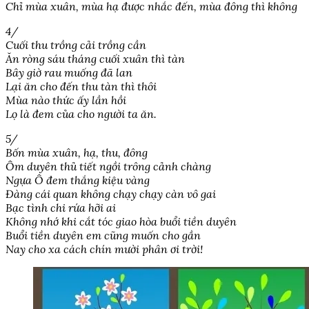
Chỉ mùa xuân, mùa hạ được nhắc đến, mùa đông thì không
4/
Cuối thu trồng cải trồng cần
Ăn ròng sáu tháng cuối xuân thì tàn
Bây giờ rau muống đã lan
Lại ăn cho đến thu tàn thì thôi
Mùa nào thức ấy lần hồi
Lọ là đem của cho người ta ăn.
5/
Bốn mùa xuân, hạ, thu, đông
Ôm duyên thủ tiết ngồi trông cảnh chàng
Ngựa Ô đem thắng kiệu vàng
Đàng cái quan không chạy chạy càn vô gai
Bạc tình chi rứa hỡi ai
Không nhớ khi cắt tóc giao hòa buổi tiền duyên
Buổi tiền duyên em cũng muốn cho gần
Nay cho xa cách chín mười phân ơi trời!