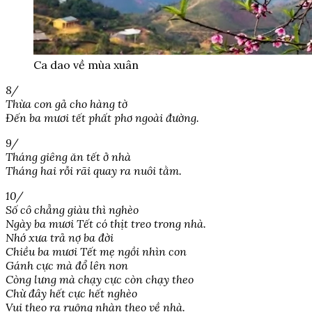
Ca dao về mùa xuân
8/
Thừa con gả cho hàng tờ
Đến ba mươi tết phất phơ ngoài đường.
9/
Tháng giêng ăn tết ở nhà
Tháng hai rỗi rãi quay ra nuôi tằm.
10/
Số cô chẳng giàu thì nghèo
Ngày ba mươi Tết có thịt treo trong nhà.
Nhớ xưa trả nợ ba đời
Chiều ba mươi Tết mẹ ngồi nhìn con
Gánh cực mà đổ lên non
Còng lưng mà chạy cực còn chạy theo
Chừ đây hết cực hết nghèo
Vui theo ra ruộng nhàn theo về nhà.