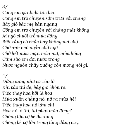
3/
Công em gánh đá tạc bia
Công em trò chuyện sớm trưa với chàng
Bây giờ bác mẹ bàn ngang
Công em trò chuyện với chàng mất không
Ai ngờ chuối trổ mùa đông
Biết rằng có chắc hay không mà chờ
Chờ anh chờ ngẩn chờ ngơ
Chờ hết mùa mận mùa mơ, mùa hồng
Cắm sào em đợi nước trong
Nước nguồn chảy xuống còn mong nỗi gì.
4/
Dửng dưng như cá vào lờ
Khi vào thì de, bây giờ khôn ra
Tiếc thay hoa hỡi là hoa
Mùa xuân chẳng nở, nở ra mùa hè!
Tiếc thay hoa nở làm chi
Hoa nở lỡ thì, lại phải mùa đông?
Chồng lớn vợ bé đã xong
Chồng bé vợ lớn trong lòng đắng cay.