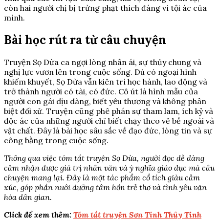
còn hai người chị bị trừng phạt thích đáng vì tội ác của
mình.
Bài học rút ra từ câu chuyện
Truyện Sọ Dừa ca ngợi lòng nhân ái, sự thủy chung và
nghị lực vươn lên trong cuộc sống. Dù có ngoại hình
khiếm khuyết, Sọ Dừa vẫn kiên trì học hành, lao động và
trở thành người có tài, có đức. Cô út là hình mẫu của
người con gái dịu dàng, biết yêu thương và không phân
biệt đối xử. Truyện cũng phê phán sự tham lam, ích kỷ và
độc ác của những người chỉ biết chạy theo vẻ bề ngoài và
vật chất. Đây là bài học sâu sắc về đạo đức, lòng tin và sự
công bằng trong cuộc sống.
Thông qua việc tóm tắt truyện Sọ Dừa, người đọc dễ dàng
cảm nhận được giá trị nhân văn và ý nghĩa giáo dục mà câu
chuyện mang lại. Đây là một tác phẩm cổ tích giàu cảm
xúc, góp phần nuôi dưỡng tâm hồn trẻ thơ và tình yêu văn
hóa dân gian.
Click để xem thêm:
Tóm tắt truyện Sơn Tinh Thủy Tinh