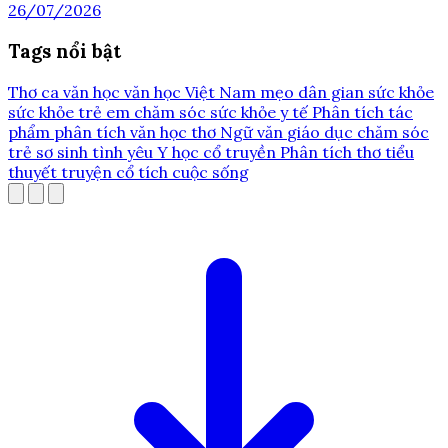
26/07/2026
Tags nổi bật
Thơ ca
văn học
văn học Việt Nam
mẹo dân gian
sức khỏe
sức khỏe trẻ em
chăm sóc sức khỏe
y tế
Phân tích tác
phẩm
phân tích văn học
thơ
Ngữ văn
giáo dục
chăm sóc
trẻ sơ sinh
tình yêu
Y học cổ truyền
Phân tích thơ
tiểu
thuyết
truyện cổ tích
cuộc sống