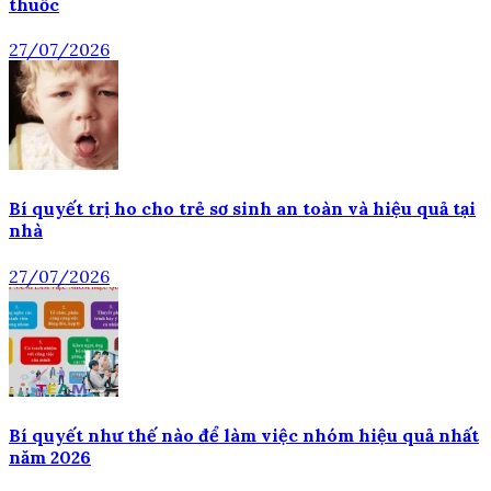
thuốc
27/07/2026
Bí quyết trị ho cho trẻ sơ sinh an toàn và hiệu quả tại
nhà
27/07/2026
Bí quyết như thế nào để làm việc nhóm hiệu quả nhất
năm 2026