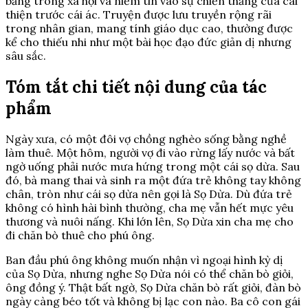
bằng trong xã hội và niềm tin vào sự chiến thắng của cái
thiện trước cái ác. Truyện được lưu truyền rộng rãi
trong nhân gian, mang tính giáo dục cao, thường được
kể cho thiếu nhi như một bài học đạo đức giản dị nhưng
sâu sắc.
Tóm tắt chi tiết nội dung của tác
phẩm
Ngày xưa, có một đôi vợ chồng nghèo sống bằng nghề
làm thuê. Một hôm, người vợ đi vào rừng lấy nước và bất
ngờ uống phải nước mưa hứng trong một cái sọ dừa. Sau
đó, bà mang thai và sinh ra một đứa trẻ không tay không
chân, tròn như cái sọ dừa nên gọi là Sọ Dừa. Dù đứa trẻ
không có hình hài bình thường, cha mẹ vẫn hết mực yêu
thương và nuôi nấng. Khi lớn lên, Sọ Dừa xin cha mẹ cho
đi chăn bò thuê cho phú ông.
Ban đầu phú ông không muốn nhận vì ngoại hình kỳ dị
của Sọ Dừa, nhưng nghe Sọ Dừa nói có thể chăn bò giỏi,
ông đồng ý. Thật bất ngờ, Sọ Dừa chăn bò rất giỏi, đàn bò
ngày càng béo tốt và không bị lạc con nào. Ba cô con gái