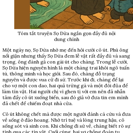
Tóm tắt truyện Sọ Dừa ngắn gọn đầy đủ nội
dung chính
Một ngày nọ, Sọ Dừa nhờ mẹ đến hỏi cưới cô út. Phú ông
nổi giận nhưng thấy Sọ Dừa đem lễ vật rất đầy đủ và sang
trọng, ông đành gả con gái út cho chàng. Trong lễ cưới,
Sọ Dừa hiện nguyên hình là một chàng trai khôi ngô tuấn
tú, thông minh và học giỏi. Sau đó, chàng đỗ trạng
nguyên và được vua cử đi sứ. Trước khi đi, chàng để lại
cho vợ một con dao, hai quả trứng gà và một đôi đũa để
làm tín vật. Hai người chị vì ghen tị với em nên đã nhẫn
tâm đẩy cô út xuống biển, sau đó giả vờ đưa tin em mình
đã chết để chiếm đoạt nhà cửa.
Cô út không chết mà được một người đánh cá cứu và đưa
về sống ở đảo hoang. Nhờ trí tuệ và lòng trung hậu, cô
sống sót và sinh con. Khi chồng đi sứ về, chàng biết rõ sự
tình qua các tín vật. Cuối cùng, hai vợ chồng đoàn tụ,