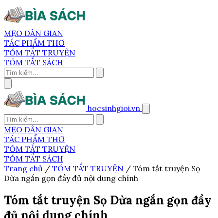
MẸO DÂN GIAN
TÁC PHẨM THƠ
TÓM TẮT TRUYỆN
TÓM TẮT SÁCH
hocsinhgioi.vn
MẸO DÂN GIAN
TÁC PHẨM THƠ
TÓM TẮT TRUYỆN
TÓM TẮT SÁCH
Trang chủ
/
TÓM TẮT TRUYỆN
/
Tóm tắt truyện Sọ
Dừa ngắn gọn đầy đủ nội dung chính
Tóm tắt truyện Sọ Dừa ngắn gọn đầy
đủ nội dung chính