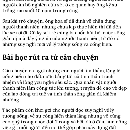
người cán bộ nghiên cứu sét ở cơ quan hay ông kỹ sư
trồng rau suốt 10 năm trong rừng.
Sau khi trò chuyện, ông họa sĩ đã định vẽ chân dung
người thanh niên, nhưng chưa kịp thực hiện thì đã đến
lúc xe rời đi. Cô kỹ sư trẻ cũng bị cuốn hút bởi cuộc sống
giản dị mà đầy ý nghĩa của người thanh niên, từ đó có
những suy nghĩ mới về lý tưởng sống và cống hiến.
Bài học rút ra từ câu chuyện
Câu chuyện ca ngợi những con người âm thầm, lặng lẽ
cống hiến cho đất nước bằng tất cả tinh thần trách
nhiệm và lòng yêu nghề sâu sắc. Qua nhân vật người
thanh niên làm công tác khí tượng, truyện đề cao vẻ đẹp
của lao động trí tuệ và tinh thần sống giản dị, khiêm
nhường.
Tác phẩm còn khơi gợi cho người đọc suy nghĩ về lý
tưởng sống, về sự cống hiến thầm lặng nhưng vô cùng
cao quý trong cuộc đời. Trong xã hội, dù ở đâu, làm công
việc gì, mỗi người đều có thể góp phần xây dựng đất