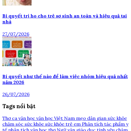
Bí quyết trị ho cho trẻ sơ sinh an toàn và hiệu quả tại
nhà
27/07/2026
Bí quyết như thế nào để làm việc nhóm hiệu quả nhất
năm 2026
26/07/2026
Tags nổi bật
Thơ ca
văn học
văn học Việt Nam
mẹo dân gian
sức khỏe
chăm sóc sức khỏe
sức khỏe trẻ em
Phân tích tác phẩm
y
tế
phân tích văn học
thơ
Ngữ văn
giáo dục
tình yêu
chăm