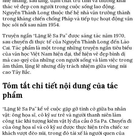
nhẹ nhàng, sâu lắng, đậm chất trữ tình và thường khai
thác vẻ đẹp con người trong cuộc sống lao động.
Nguyễn Thành Long thuộc thế hệ nhà văn trưởng thành
trong kháng chiến chống Pháp và tiếp tục hoạt động văn
học sôi nổi sau năm 1954.
Truyện ngắn “Lặng lẽ Sa Pa” được sáng tác năm 1970,
sau chuyến đi thực tế của Nguyễn Thành Long đến Lào
Cai. Tác phẩm là một trong những truyện ngắn tiêu biểu
của văn học Việt Nam hiện đại, thể hiện vẻ đẹp bình dị
mà cao quý của những con người sống và làm việc trong
âm thầm, lặng lẽ nhưng đầy trách nhiệm giữa vùng núi
cao Tây Bắc.
Tóm tắt chi tiết nội dung của tác
phẩm
“Lặng lẽ Sa Pa” kể về cuộc gặp gỡ tình cờ giữa ba nhân
vật: ông họa sĩ, cô kỹ sư trẻ và người thanh niên làm
công tác khí tượng kiêm vật lý địa cầu ở Sa Pa. Chuyến đi
của ông họa sĩ và cô kỹ sư được thực hiện trên chiếc xe
khách vượt đèo núi, trong đó tài xế là người quen của