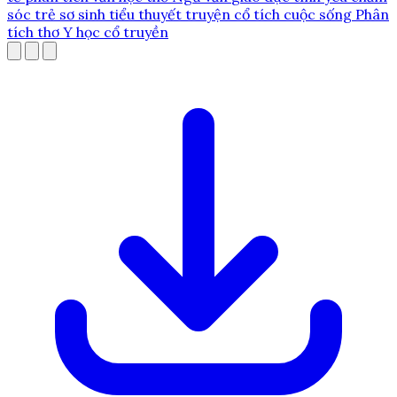
sóc trẻ sơ sinh
tiểu thuyết
truyện cổ tích
cuộc sống
Phân
tích thơ
Y học cổ truyền