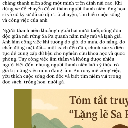
chàng thanh niên sống một mình trên đỉnh núi cao. Khi
dừng xe để chuyển đồ và thăm người thanh niên, ông họa
sĩ và cô kỹ sư đã có dịp trò chuyện, tìm hiểu cuộc sống
và công việc của anh.
Người thanh niên khoảng ngoài hai mươi tuổi, sống đơn
độc giữa núi rừng Sa Pa quanh năm mây mù và lạnh giá.
Anh làm công việc khí tượng đo gió, đo mưa, đo nắng, đo
chấn động mặt đất... một cách đều đặn, chính xác và liên
tục để cung cấp dữ liệu cho nghiên cứu khoa học và quốc
phòng. Tuy công việc âm thầm và không được nhiều
người biết đến, nhưng người thanh niên luôn ý thức rõ
giá trị công việc mình đang làm. Anh say mê công việc,
yêu thích cuộc sống đơn độc và biết tìm niềm vui trong
đọc sách, trồng hoa, nuôi gà.