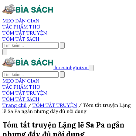
MẸO DÂN GIAN
TÁC PHẨM THƠ
TÓM TẮT TRUYỆN
TÓM TẮT SÁCH
hocsinhgioi.vn
MẸO DÂN GIAN
TÁC PHẨM THƠ
TÓM TẮT TRUYỆN
TÓM TẮT SÁCH
Trang chủ
/
TÓM TẮT TRUYỆN
/
Tóm tắt truyện Lặng
lẽ Sa Pa ngắn nhưng đầy đủ nội dung
Tóm tắt truyện Lặng lẽ Sa Pa ngắn
nhưng đầy đủ nội dung