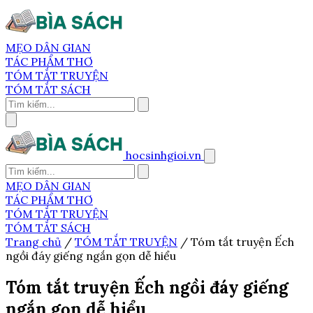
MẸO DÂN GIAN
TÁC PHẨM THƠ
TÓM TẮT TRUYỆN
TÓM TẮT SÁCH
hocsinhgioi.vn
MẸO DÂN GIAN
TÁC PHẨM THƠ
TÓM TẮT TRUYỆN
TÓM TẮT SÁCH
Trang chủ
/
TÓM TẮT TRUYỆN
/
Tóm tắt truyện Ếch
ngồi đáy giếng ngắn gọn dễ hiểu
Tóm tắt truyện Ếch ngồi đáy giếng
ngắn gọn dễ hiểu