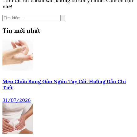
Tóm tắt rất chuẩn xác, không bỏ sót ý chính. Cảm ơn bạn
nhé!
Tin mới nhất
Mẹo Chữa Bong Gân Ngón Tay Cái: Hướng Dẫn Chi
Tiết
31/07/2026