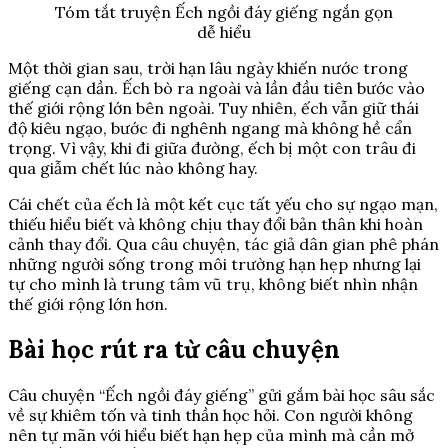
Tóm tắt truyện Ếch ngồi đáy giếng ngắn gọn
dễ hiểu
Một thời gian sau, trời hạn lâu ngày khiến nước trong
giếng cạn dần. Ếch bò ra ngoài và lần đầu tiên bước vào
thế giới rộng lớn bên ngoài. Tuy nhiên, ếch vẫn giữ thái
độ kiêu ngạo, bước đi nghênh ngang mà không hề cẩn
trọng. Vì vậy, khi đi giữa đường, ếch bị một con trâu đi
qua giẫm chết lúc nào không hay.
Cái chết của ếch là một kết cục tất yếu cho sự ngạo mạn,
thiếu hiểu biết và không chịu thay đổi bản thân khi hoàn
cảnh thay đổi. Qua câu chuyện, tác giả dân gian phê phán
những người sống trong môi trường hạn hẹp nhưng lại
tự cho mình là trung tâm vũ trụ, không biết nhìn nhận
thế giới rộng lớn hơn.
Bài học rút ra từ câu chuyện
Câu chuyện “Ếch ngồi đáy giếng” gửi gắm bài học sâu sắc
về sự khiêm tốn và tinh thần học hỏi. Con người không
nên tự mãn với hiểu biết hạn hẹp của mình mà cần mở