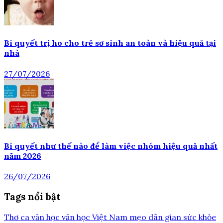
Bí quyết trị ho cho trẻ sơ sinh an toàn và hiệu quả tại
nhà
27/07/2026
Bí quyết như thế nào để làm việc nhóm hiệu quả nhất
năm 2026
26/07/2026
Tags nổi bật
Thơ ca
văn học
văn học Việt Nam
mẹo dân gian
sức khỏe