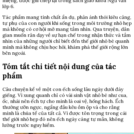
miệng, được ghi chép lại trong sách giáo khoa Ngữ văn
lớp 6.
Tác phẩm mang tính chất ẩn dụ, phản ánh thói kiêu căng,
tự phụ của con người khi sống trong môi trường nhỏ hẹp
mà không có cơ hội mở mang tầm nhìn. Qua truyện, dân
gian muốn răn dạy về sự hạn chế trong nhận thức và tầm
nhìn của những người chỉ biết đến thế giới nhỏ bé quanh
mình mà không chịu học hỏi, khám phá thế giới rộng lớn
bên ngoài.
Tóm tắt chi tiết nội dung của tác
phẩm
Câu chuyện kể về một con ếch sống lâu ngày dưới đáy
giếng. Vì xung quanh chỉ có vài sinh vật nhỏ bé như cua,
ốc, nhái nên ếch tự cho mình là oai vệ, hống hách. Ếch
thường ưỡn ngực, ngẩng đầu kêu ồm ộp và cho rằng
mình là chúa tể của tất cả. Vì được tôn trọng trong cái
thế giới nhỏ hẹp đó nên ếch ngày càng tự mãn, không
lường trước nguy hiểm.