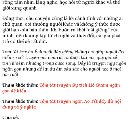
rộng tầm nhìn, lắng nghe, học hỏi từ người khác và thế
giới xung quanh.
Đồng thời, câu chuyện cũng là lời cảnh tỉnh với những ai
chủ quan, coi thường người khác và không ý thức được
giới hạn của bản thân. Khi bước ra khỏi “cái giếng” của
mình, nếu không kịp thích nghi và thay đổi, cái giá phải
trả có thể sẽ rất đắt.
Tóm tắt truyện Ếch ngồi đáy giếng không chỉ giúp người đọc
hiểu rõ cốt truyện mà còn rút ra được bài học quý giá về
tính khiêm nhường trong cuộc sống. Đây là truyện ngụ ngôn
ngắn gọn nhưng để lại dư âm sâu sắc cho người học ở mọi
lứa tuổi.
Tham khảo thêm:
Tóm tắt truyện Sự tích Hồ Gươm ngắn
gọn dễ hiểu
Tham khảo thêm:
Tóm tắt truyện ngắn Áo Tết đầy đủ nội
dung và ý nghĩa
Chia sẻ: