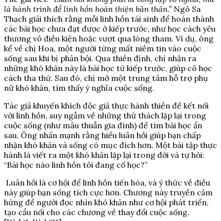
là hành trình để linh hồn hoàn thiện bản thân.”
Ngô Sa
Thạch giải thích rằng mỗi linh hồn tái sinh để hoàn thành
các bài học chưa đạt được ở kiếp trước, như học cách yêu
thương vô điều kiện hoặc vượt qua lòng tham. Ví dụ, ông
kể về chị Hoa, một người từng mất niềm tin vào cuộc
sống sau khi bị phản bội. Qua thiền định, chị nhận ra
những khó khăn này là bài học từ kiếp trước, giúp cô học
cách tha thứ. Sau đó, chị mở một trung tâm hỗ trợ phụ
nữ khó khăn, tìm thấy ý nghĩa cuộc sống.
Tác giả khuyến khích độc giả thực hành thiền để kết nối
với linh hồn, suy ngẫm về những thử thách lặp lại trong
cuộc sống (như mâu thuẫn gia đình) để tìm bài học ẩn
sau. Ông nhấn mạnh rằng hiểu luân hồi giúp bạn chấp
nhận khó khăn và sống có mục đích hơn. Một bài tập thực
hành là viết ra một khó khăn lặp lại trong đời và tự hỏi:
“Bài học nào linh hồn tôi đang cố học?”
Luân hồi là cơ hội để linh hồn tiến hóa, và ý thức về điều
này giúp bạn sống tích cực hơn. Chương này truyền cảm
hứng để người đọc nhìn khó khăn như cơ hội phát triển,
tạo cầu nối cho các chương về thay đổi cuộc sống.