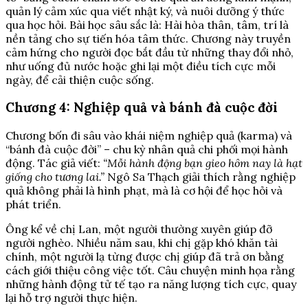
quản lý cảm xúc qua viết nhật ký, và nuôi dưỡng ý thức
qua học hỏi. Bài học sâu sắc là: Hài hòa thân, tâm, trí là
nền tảng cho sự tiến hóa tâm thức. Chương này truyền
cảm hứng cho người đọc bắt đầu từ những thay đổi nhỏ,
như uống đủ nước hoặc ghi lại một điều tích cực mỗi
ngày, để cải thiện cuộc sống.
Chương 4: Nghiệp quả và bánh đà cuộc đời
Chương bốn đi sâu vào khái niệm nghiệp quả (karma) và
“bánh đà cuộc đời” – chu kỳ nhân quả chi phối mọi hành
động. Tác giả viết:
“Mỗi hành động bạn gieo hôm nay là hạt
giống cho tương lai.”
Ngô Sa Thạch giải thích rằng nghiệp
quả không phải là hình phạt, mà là cơ hội để học hỏi và
phát triển.
Ông kể về chị Lan, một người thường xuyên giúp đỡ
người nghèo. Nhiều năm sau, khi chị gặp khó khăn tài
chính, một người lạ từng được chị giúp đã trả ơn bằng
cách giới thiệu công việc tốt. Câu chuyện minh họa rằng
những hành động tử tế tạo ra năng lượng tích cực, quay
lại hỗ trợ người thực hiện.