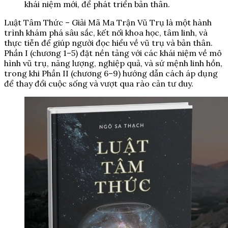
khái niệm mới, để phát triển bản thân.
Luật Tâm Thức – Giải Mã Ma Trận Vũ Trụ là một hành
trình khám phá sâu sắc, kết nối khoa học, tâm linh, và
thực tiễn để giúp người đọc hiểu về vũ trụ và bản thân.
Phần I (chương 1–5) đặt nền tảng với các khái niệm về mô
hình vũ trụ, năng lượng, nghiệp quả, và sứ mệnh linh hồn,
trong khi Phần II (chương 6–9) hướng dẫn cách áp dụng
để thay đổi cuộc sống và vượt qua rào cản tư duy.