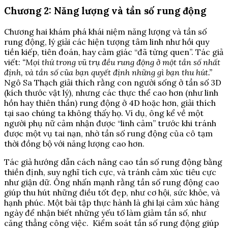
Chương 2: Năng lượng và tần số rung động
Chương hai khám phá khái niệm năng lượng và tần số
rung động, lý giải các hiện tượng tâm linh như hồi quy
tiền kiếp, tiên đoán, hay cảm giác “đã từng quen”. Tác giả
viết:
“Mọi thứ trong vũ trụ đều rung động ở một tần số nhất
định, và tần số của bạn quyết định những gì bạn thu hút.”
Ngô Sa Thạch giải thích rằng con người sống ở tần số 3D
(kích thước vật lý), nhưng các thực thể cao hơn (như linh
hồn hay thiên thần) rung động ở 4D hoặc hơn, giải thích
tại sao chúng ta không thấy họ. Ví dụ, ông kể về một
người phụ nữ cảm nhận được “linh cảm” trước khi tránh
được một vụ tai nạn, nhờ tần số rung động của cô tạm
thời đồng bộ với năng lượng cao hơn.
Tác giả hướng dẫn cách nâng cao tần số rung động bằng
thiền định, suy nghĩ tích cực, và tránh cảm xúc tiêu cực
như giận dữ. Ông nhấn mạnh rằng tần số rung động cao
giúp thu hút những điều tốt đẹp, như cơ hội, sức khỏe, và
hạnh phúc. Một bài tập thực hành là ghi lại cảm xúc hàng
ngày để nhận biết những yếu tố làm giảm tần số, như
căng thẳng công việc. Kiểm soát tần số rung động giúp