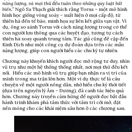
năng lượng, và mọi thứ đều tuân theo những quy luật bất
biến.”
Ngô Sa Thạch giải thích rằng Torus – một mô hình
hình học giống vòng xoáy – xuất hiện ở mọi cấp độ, từ
thiên hà đến tế bào, minh họa sự liên kết giữa vạn vật. Ví
dụ, ông so sánh Torus với cách năng lượng trong cơ thể
con người lưu thông qua các huyệt đạo, tương tự cách
thiên hà xoay quanh trung tâm. Tác giả cũng đề cập đến
Kinh Dịch như một công cụ dự đoán dựa trên các mẫu
năng lượng, giúp con người hiểu các chu kỳ tự nhiên.
Chương này khuyến khích người đọc mở rộng tư duy, nhìn
vũ trụ như một hệ thống thống nhất, nơi mọi thứ đều kết
nối. Hiểu các mô hình vũ trụ giúp bạn nhận ra vị trí của
mình trong ma trận lớn hơn. Một ví dụ thực tế là câu
chuyện về một người nông dân, nhờ hiểu chu kỳ thời tiết
(dựa trên nguyên lý Âm – Dương), đã canh tác hiệu quả
hơn. Chương này truyền cảm hứng để người đọc bắt đầu
hành trình khám phá tâm thức với tâm trí cởi mở, đặt
nền móng cho các khái niệm sâu hơn ở các chương sau.