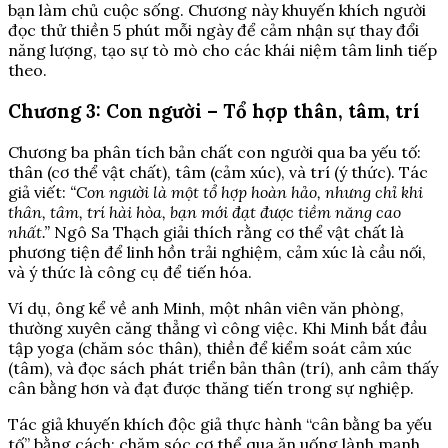
bạn làm chủ cuộc sống. Chương này khuyến khích người
đọc thử thiền 5 phút mỗi ngày để cảm nhận sự thay đổi
năng lượng, tạo sự tò mò cho các khái niệm tâm linh tiếp
theo.
Chương 3: Con người – Tổ hợp thân, tâm, trí
Chương ba phân tích bản chất con người qua ba yếu tố:
thân (cơ thể vật chất), tâm (cảm xúc), và trí (ý thức). Tác
giả viết:
“Con người là một tổ hợp hoàn hảo, nhưng chỉ khi
thân, tâm, trí hài hòa, bạn mới đạt được tiềm năng cao
nhất.”
Ngô Sa Thạch giải thích rằng cơ thể vật chất là
phương tiện để linh hồn trải nghiệm, cảm xúc là cầu nối,
và ý thức là công cụ để tiến hóa.
Ví dụ, ông kể về anh Minh, một nhân viên văn phòng,
thường xuyên căng thẳng vì công việc. Khi Minh bắt đầu
tập yoga (chăm sóc thân), thiền để kiểm soát cảm xúc
(tâm), và đọc sách phát triển bản thân (trí), anh cảm thấy
cân bằng hơn và đạt được thăng tiến trong sự nghiệp.
Tác giả khuyến khích độc giả thực hành “cân bằng ba yếu
tố” bằng cách: chăm sóc cơ thể qua ăn uống lành mạnh,