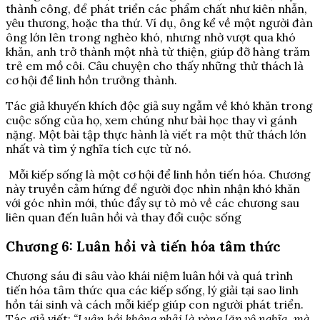
thành công, để phát triển các phẩm chất như kiên nhẫn,
yêu thương, hoặc tha thứ. Ví dụ, ông kể về một người đàn
ông lớn lên trong nghèo khó, nhưng nhờ vượt qua khó
khăn, anh trở thành một nhà từ thiện, giúp đỡ hàng trăm
trẻ em mồ côi. Câu chuyện cho thấy những thử thách là
cơ hội để linh hồn trưởng thành.
Tác giả khuyến khích độc giả suy ngẫm về khó khăn trong
cuộc sống của họ, xem chúng như bài học thay vì gánh
nặng. Một bài tập thực hành là viết ra một thử thách lớn
nhất và tìm ý nghĩa tích cực từ nó.
Mỗi kiếp sống là một cơ hội để linh hồn tiến hóa. Chương
này truyền cảm hứng để người đọc nhìn nhận khó khăn
với góc nhìn mới, thúc đẩy sự tò mò về các chương sau
liên quan đến luân hồi và thay đổi cuộc sống
Chương 6: Luân hồi và tiến hóa tâm thức
Chương sáu đi sâu vào khái niệm luân hồi và quá trình
tiến hóa tâm thức qua các kiếp sống, lý giải tại sao linh
hồn tái sinh và cách mỗi kiếp giúp con người phát triển.
Tác giả viết:
“Luân hồi không phải là vòng lặp vô nghĩa, mà