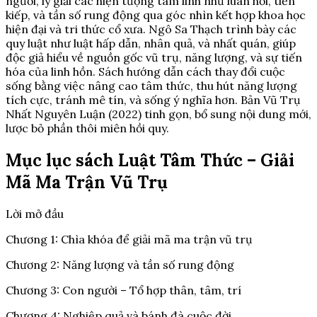
người, lý giải các hiện tượng tâm linh như luân hồi, tiền
kiếp, và tần số rung động qua góc nhìn kết hợp khoa học
hiện đại và tri thức cổ xưa. Ngô Sa Thạch trình bày các
quy luật như luật hấp dẫn, nhân quả, và nhất quán, giúp
độc giả hiểu về nguồn gốc vũ trụ, năng lượng, và sự tiến
hóa của linh hồn. Sách hướng dẫn cách thay đổi cuộc
sống bằng việc nâng cao tâm thức, thu hút năng lượng
tích cực, tránh mê tín, và sống ý nghĩa hơn. Bản Vũ Trụ
Nhất Nguyên Luận (2022) tinh gọn, bổ sung nội dung mới,
lược bỏ phần thôi miên hồi quy.
Mục lục sách Luật Tâm Thức – Giải
Mã Ma Trận Vũ Trụ
Lời mở đầu
Chương 1: Chìa khóa để giải mã ma trận vũ trụ
Chương 2: Năng lượng và tần số rung động
Chương 3: Con người – Tổ hợp thân, tâm, trí
Chương 4: Nghiệp quả và bánh đà cuộc đời