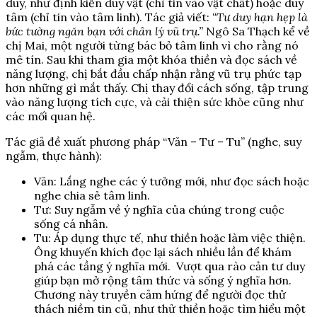
duy, như định kiến duy vật (chỉ tin vào vật chất) hoặc duy
tâm (chỉ tin vào tâm linh). Tác giả viết:
“Tư duy hạn hẹp là
bức tường ngăn bạn với chân lý vũ trụ.”
Ngô Sa Thạch kể về
chị Mai, một người từng bác bỏ tâm linh vì cho rằng nó
mê tín. Sau khi tham gia một khóa thiền và đọc sách về
năng lượng, chị bắt đầu chấp nhận rằng vũ trụ phức tạp
hơn những gì mắt thấy. Chị thay đổi cách sống, tập trung
vào năng lượng tích cực, và cải thiện sức khỏe cũng như
các mối quan hệ.
Tác giả đề xuất phương pháp “Văn – Tư – Tu” (nghe, suy
ngẫm, thực hành):
Văn: Lắng nghe các ý tưởng mới, như đọc sách hoặc
nghe chia sẻ tâm linh.
Tư: Suy ngẫm về ý nghĩa của chúng trong cuộc
sống cá nhân.
Tu: Áp dụng thực tế, như thiền hoặc làm việc thiện.
Ông khuyến khích đọc lại sách nhiều lần để khám
phá các tầng ý nghĩa mới. Vượt qua rào cản tư duy
giúp bạn mở rộng tâm thức và sống ý nghĩa hơn.
Chương này truyền cảm hứng để người đọc thử
thách niềm tin cũ, như thử thiền hoặc tìm hiểu một