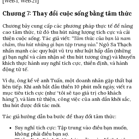
[Web:1, Web:21]
Chương 7: Thay đổi cuộc sống bằng tâm thức
Chương bảy cung cấp các phương pháp thực tế để nâng
cao tâm thức, từ đó thu hút năng lượng tích cực và cải
thiện cuộc sống. Tác giả viết:
“Tâm thức của bạn là nam
châm, thu hút những gì bạn tập trung vào.”
Ngô Sa Thạch
nhấn mạnh các quy luật vũ trụ như luật hấp dẫn (những
gì bạn nghĩ và cảm nhận sẽ thu hút tương ứng) và khuyến
khích thực hành suy nghĩ tích cực, thiền định, và hành
động tử tế.
Ví dụ, ông kể về anh Tuấn, một doanh nhân gặp thất bại
liên tiếp. Khi anh bắt đầu thiền 10 phút mỗi ngày, viết ra
mục tiêu tích cực (như “tôi sẽ tạo giá trị cho khách
hàng”), và làm từ thiện, công việc của anh dần khởi sắc,
thu hút được đối tác mới.
Tác giả hướng dẫn ba bước để thay đổi tâm thức:
Suy nghĩ tích cực: Tập trung vào điều bạn muốn,
không phải điều bạn sợ.