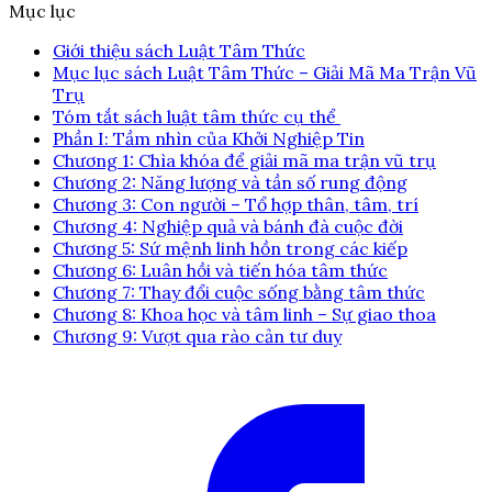
Mục lục
Giới thiệu sách Luật Tâm Thức
Mục lục sách Luật Tâm Thức – Giải Mã Ma Trận Vũ
Trụ
Tóm tắt sách luật tâm thức cụ thể
Phần I: Tầm nhìn của Khởi Nghiệp Tin
Chương 1: Chìa khóa để giải mã ma trận vũ trụ
Chương 2: Năng lượng và tần số rung động
Chương 3: Con người – Tổ hợp thân, tâm, trí
Chương 4: Nghiệp quả và bánh đà cuộc đời
Chương 5: Sứ mệnh linh hồn trong các kiếp
Chương 6: Luân hồi và tiến hóa tâm thức
Chương 7: Thay đổi cuộc sống bằng tâm thức
Chương 8: Khoa học và tâm linh – Sự giao thoa
Chương 9: Vượt qua rào cản tư duy