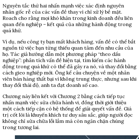
Nguyên tắc thứ hai nhấn mạnh việc xác định nguyên
nhân gốc rễ của các vấn đề thay vì chỉ xử lý bề mặt.
Roach cho rằng mọi khó khăn trong kinh doanh đều liên
quan đến nghiệp – kết quả của những hành động trong
quá khứ.
Ví dụ, nếu công ty bạn mất khách hàng, vấn đề có thể bắt
nguồn từ việc bạn từng thiếu quan tâm đến nhu cầu của
họ. Tác giả hướng dẫn một phương pháp “theo dấu
nghiệp”: phân tích vấn đề hiện tại, tìm kiếm các hành
động trong quá khứ có thể đã gây ra nó, và thay đổi bằng
cách gieo nghiệp mới. Ông kể câu chuyện về một nhân
viên bán hàng thất bại vì không trung thực, nhưng sau khi
thay đổi thái độ, anh ta đạt doanh số cao.
Chương này liên kết với Chương 2 bằng cách tiếp tục
nhấn mạnh việc sửa chữa hành vi, đồng thời giới thiệu
một cách tiếp cận có hệ thống để giải quyết vấn đề. Giá
trị cốt lõi là khuyến khích tư duy sâu sắc, giúp người đọc
không chỉ sửa chữa lỗi lầm mà còn ngăn chặn chúng
trong tương lai.