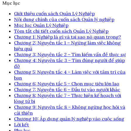
Mục lục
Giới thiệu cuốn sách Quản Lý Nghiệp
Nội dung chính của cuốn sách Quản lý nghiệp
Mục lục Quản Lý Nghiệp
Tóm tắt chi tiết cuốn sách Quản Lý Nghiệp
Chương 1: Nghiệp là gì và tại sao nó quan trọng?
Chương 2: Nguyên tắc 1 – Ngừng làm việc không
hiệu quả
Chương 3: Nguyên tắc 2 – Tìm kiếm vấn đề thực sự
Chương 4: Nguyên tắc 3 – Tìm đúng người để giúp
đỡ
Chương 5: Nguyên tắc 4 – Làm việc với tâm trí của
bạn
Chương 6: Nguyên tắc 5 – Chọn mục tiêu lớn lao
Chương 7: Nguyên tắc 6 – Đầu tư vào người khác
Chương 8: Nguyên tắc 7 – Thực hiện kế hoạch với
lòng từ bi
Chương 9: Nguyên tắc 8 – Không ngừng học hỏi và
cải thiện
Chương 10: Áp dụng quản lý nghiệp vào cuộc sống
Lời kết
Phụ lục