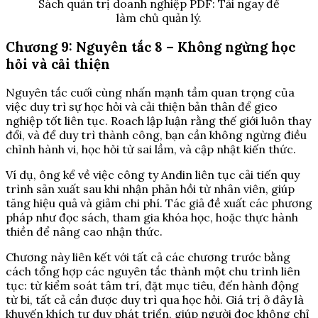
Sách quản trị doanh nghiệp PDF: Tải ngay để
làm chủ quản lý.
Chương 9: Nguyên tắc 8 – Không ngừng học
hỏi và cải thiện
Nguyên tắc cuối cùng nhấn mạnh tầm quan trọng của
việc duy trì sự học hỏi và cải thiện bản thân để gieo
nghiệp tốt liên tục. Roach lập luận rằng thế giới luôn thay
đổi, và để duy trì thành công, bạn cần không ngừng điều
chỉnh hành vi, học hỏi từ sai lầm, và cập nhật kiến thức.
Ví dụ, ông kể về việc công ty Andin liên tục cải tiến quy
trình sản xuất sau khi nhận phản hồi từ nhân viên, giúp
tăng hiệu quả và giảm chi phí. Tác giả đề xuất các phương
pháp như đọc sách, tham gia khóa học, hoặc thực hành
thiền để nâng cao nhận thức.
Chương này liên kết với tất cả các chương trước bằng
cách tổng hợp các nguyên tắc thành một chu trình liên
tục: từ kiểm soát tâm trí, đặt mục tiêu, đến hành động
từ bi, tất cả cần được duy trì qua học hỏi. Giá trị ở đây là
khuyến khích tư duy phát triển, giúp người đọc không chỉ