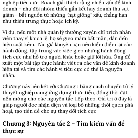
nghiệp tiêu cực. Roach giải thích rằng nhiều vấn đề kinh
doanh – như đội nhóm thiếu gắn kết hay doanh thu sụt
giảm – bắt nguồn từ những “hạt giống” xấu, chẳng hạn
như thiếu trung thực hoặc ích kỷ.
Ví dụ, nếu một nhà quản lý thường xuyên chỉ trích nhân
viên thay vì khích lệ, họ sẽ gieo mầm bất mãn, dẫn đến
hiệu suất kém. Tác giả khuyên bạn nên kiểm điểm lại các
hành động, tập trung vào việc gieo những hành động
tích cực như hỗ trợ người khác hoặc giữ lời hứa. Ông đề
xuất một bài tập thực hành: viết ra các vấn đề kinh doanh
hiện tại và tìm các hành vi tiêu cực có thể là nguyên
nhân.
Chương này liên kết với Chương 1 bằng cách chuyển từ lý
thuyết nghiệp sang ứng dụng thực tiễn, đồng thời đặt
nền móng cho các nguyên tắc tiếp theo. Giá trị ở đây là
giúp người đọc nhận diện và loại bỏ những thói quen phá
hoại, tạo tiền đề cho sự thay đổi tích cực.
Chương 3: Nguyên tắc 2 – Tìm kiếm vấn đề
thực sự