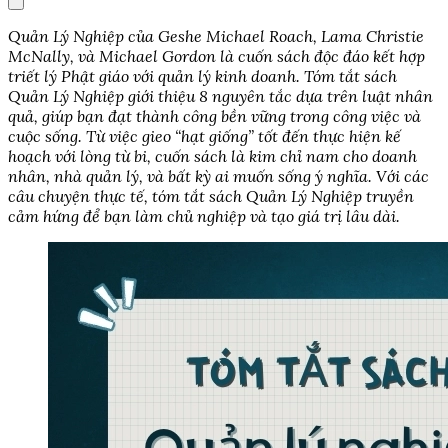
Quản Lý Nghiệp của Geshe Michael Roach, Lama Christie
McNally, và Michael Gordon là cuốn sách độc đáo kết hợp
triết lý Phật giáo với quản lý kinh doanh. Tóm tắt sách
Quản Lý Nghiệp giới thiệu 8 nguyên tắc dựa trên luật nhân
quả, giúp bạn đạt thành công bền vững trong công việc và
cuộc sống. Từ việc gieo “hạt giống” tốt đến thực hiện kế
hoạch với lòng từ bi, cuốn sách là kim chỉ nam cho doanh
nhân, nhà quản lý, và bất kỳ ai muốn sống ý nghĩa. Với các
câu chuyện thực tế, tóm tắt sách Quản Lý Nghiệp truyền
cảm hứng để bạn làm chủ nghiệp và tạo giá trị lâu dài.