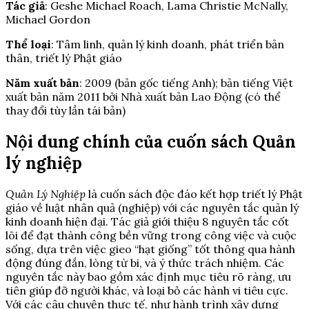
Tác giả
: Geshe Michael Roach, Lama Christie McNally,
Michael Gordon
Thể loại
: Tâm linh, quản lý kinh doanh, phát triển bản
thân, triết lý Phật giáo
Năm xuất bản
: 2009 (bản gốc tiếng Anh); bản tiếng Việt
xuất bản năm 2011 bởi Nhà xuất bản Lao Động (có thể
thay đổi tùy lần tái bản)
Nội dung chính
của cuốn sách Quản
lý nghiệp
Quản Lý Nghiệp
là cuốn sách độc đáo kết hợp triết lý Phật
giáo về luật nhân quả (nghiệp) với các nguyên tắc quản lý
kinh doanh hiện đại. Tác giả giới thiệu 8 nguyên tắc cốt
lõi để đạt thành công bền vững trong công việc và cuộc
sống, dựa trên việc gieo “hạt giống” tốt thông qua hành
động đúng đắn, lòng từ bi, và ý thức trách nhiệm. Các
nguyên tắc này bao gồm xác định mục tiêu rõ ràng, ưu
tiên giúp đỡ người khác, và loại bỏ các hành vi tiêu cực.
Với các câu chuyện thực tế, như hành trình xây dựng