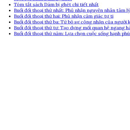
Tóm tắt sách Dám bị ghét chi tiết nhất
Buổi đối thoại thứ nhất: Phủ nhận nguyên nhân tâm lý
Buổi đối thoại thứ hai: Phủ nhận cảm giác tự ti
Buổi đối thoại thứ ba: Từ bỏ sự công nhận của người 
Buổi đối thoại thứ tư: Tạo dựng mối quan hệ ngang 
Buổi đối thoại thứ năm: Lựa chọn cuộc sống hạnh ph