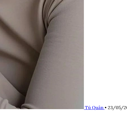
Tú Quân
•
23/05/2