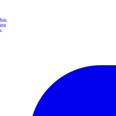
khác
hàng
úc