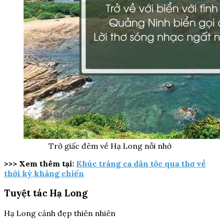
Trở giấc đêm về Hạ Long nỗi nhớ
>>> Xem thêm tại:
Khúc tráng ca dân tộc qua thơ về
thời kỳ kháng chiến
Tuyệt tác Hạ Long
Hạ Long cảnh đẹp thiên nhiên