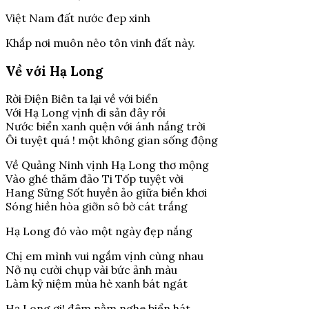
Việt Nam đất nước đep xinh
Khắp nơi muôn nẻo tôn vinh đất này.
Về với Hạ Long
Rời Điện Biên ta lại về với biển
Với Hạ Long vịnh di sản đây rồi
Nước biển xanh quện với ánh nắng trời
Ôi tuyệt quá ! một không gian sống động
Về Quảng Ninh vịnh Hạ Long thơ mộng
Vào ghé thăm đảo Ti Tốp tuyệt vời
Hang Sửng Sốt huyền ảo giữa biển khơi
Sóng hiền hòa giỡn sô bờ cát trắng
Hạ Long đó vào một ngày đẹp nắng
Chị em mình vui ngắm vịnh cùng nhau
Nở nụ cười chụp vài bức ảnh màu
Làm kỷ niệm mùa hè xanh bát ngát
Hạ Long ơi! đêm nằm nghe biển hát