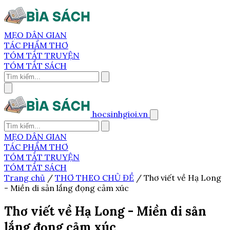
MẸO DÂN GIAN
TÁC PHẨM THƠ
TÓM TẮT TRUYỆN
TÓM TẮT SÁCH
hocsinhgioi.vn
MẸO DÂN GIAN
TÁC PHẨM THƠ
TÓM TẮT TRUYỆN
TÓM TẮT SÁCH
Trang chủ
/
THƠ THEO CHỦ ĐỀ
/
Thơ viết về Hạ Long
- Miền di sản lắng đọng cảm xúc
Thơ viết về Hạ Long - Miền di sản
lắng đọng cảm xúc