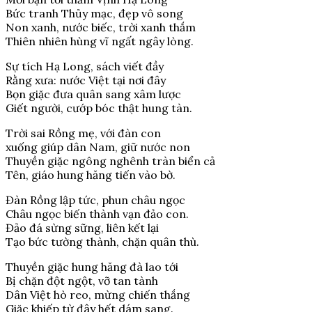
Bức tranh Thủy mạc, đẹp vô song
Non xanh, nước biếc, trời xanh thắm
Thiên nhiên hùng vĩ ngất ngây lòng.
Sự tích Hạ Long, sách viết đầy
Rằng xưa: nước Việt tại nơi đây
Bọn giặc đưa quân sang xâm lược
Giết người, cướp bóc thật hung tàn.
Trời sai Rồng mẹ, với đàn con
xuống giúp dân Nam, giữ nước non
Thuyền giặc ngông nghênh tràn biển cả
Tên, giáo hung hăng tiến vào bờ.
Đàn Rồng lập tức, phun châu ngọc
Châu ngọc biến thành vạn đảo con.
Đảo đá sừng sững, liên kết lại
Tạo bức tường thành, chặn quân thù.
Thuyền giặc hung hăng đà lao tới
Bị chặn đột ngột, vỡ tan tành
Dân Việt hò reo, mừng chiến thắng
Giặc khiếp từ đây hết dám sang.