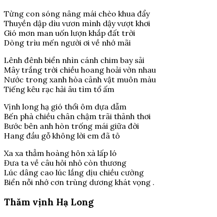
Từng con sóng nâng mái chèo khua đẩy
Thuyền dập dìu vươn mình dậy vượt khơi
Gió mơn man uốn lượn khắp đất trời
Dòng trìu mến người ơi về nhớ mãi
Lênh đênh biển nhìn cánh chim bay sải
Mây trắng trời chiều hoang hoải vờn nhau
Nước trong xanh hòa cảnh vật muôn màu
Tiếng kêu rạc hải âu tìm tổ ấm
Vịnh long hạ gió thổi ôm dựa dẫm
Bến phà chiều chân chậm trãi thảnh thơi
Bước bên anh hòn trống mái giữa đời
Hang đầu gỗ không lời em đã tỏ
Xa xa thẳm hoàng hôn xà lấp ló
Đưa ta về câu hỏi nhỏ còn thương
Lúc dâng cao lúc lắng dịu chiều cường
Biển nỗi nhớ cơn trùng dương khát vọng .
Thăm vịnh Hạ Long