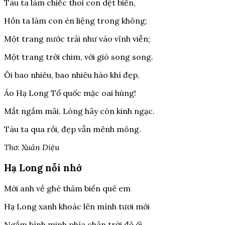
Tàu ta làm chiếc thoi con dệt biển,
Hồn ta làm con én liệng trong không;
Một trang nước trải như vào vĩnh viễn;
Một trang trời chim, với gió song song.
Ôi bao nhiêu, bao nhiêu hào khí đẹp,
Áo Hạ Long Tổ quốc mặc oai hùng!
Mắt ngắm mãi. Lòng hãy còn kinh ngạc.
Tàu ta qua rồi, đẹp vẫn mênh mông.
Thơ: Xuân Diệu
Hạ Long nỗi nhớ
Mời anh về ghé thăm biển quê em
Hạ Long xanh khoác lên mình tươi mới
Ngắm bình minh phía chân trời đỏ ối