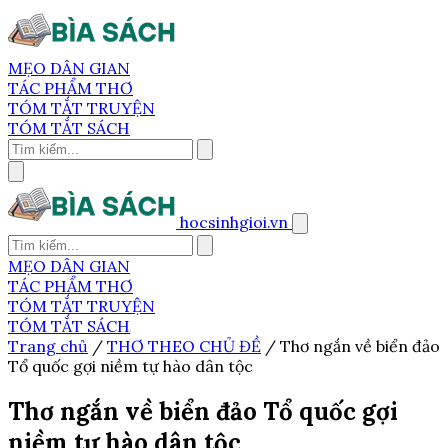
MẸO DÂN GIAN
TÁC PHẨM THƠ
TÓM TẮT TRUYỆN
TÓM TẮT SÁCH
hocsinhgioi.vn
MẸO DÂN GIAN
TÁC PHẨM THƠ
TÓM TẮT TRUYỆN
TÓM TẮT SÁCH
Trang chủ
/
THƠ THEO CHỦ ĐỀ
/
Thơ ngắn về biển đảo
Tổ quốc gợi niềm tự hào dân tộc
Thơ ngắn về biển đảo Tổ quốc gợi
niềm tự hào dân tộc