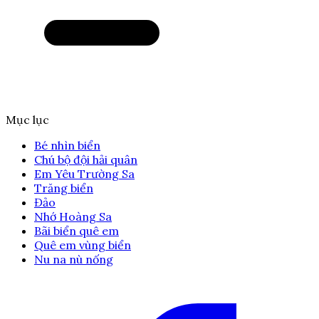
Mục lục
Bé nhìn biển
Chú bộ đội hải quân
Em Yêu Trường Sa
Trăng biển
Đảo
Nhớ Hoàng Sa
Bãi biển quê em
Quê em vùng biển
Nu na nù nống