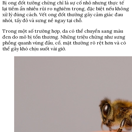
Bị ong đốt tưởng chừng chỉ là sự cố nhỏ nhưng thực tế
lại tiềm ẩn nhiều rủi ro nghiêm trọng, đặc biệt nếu không
xử lý đúng cách. Vết ong đốt thường gây cảm giác đau
nhói, tấy đỏ và sưng nề ngay tại chỗ.
Trong một số trường hợp, da có thể chuyển sang màu
đen do mô bị tổn thương. Những triệu chứng như sưng
phồng quanh vùng đầu, cổ, mặt thường rõ rệt hơn và có
thể gây khó chịu suốt vài giờ.