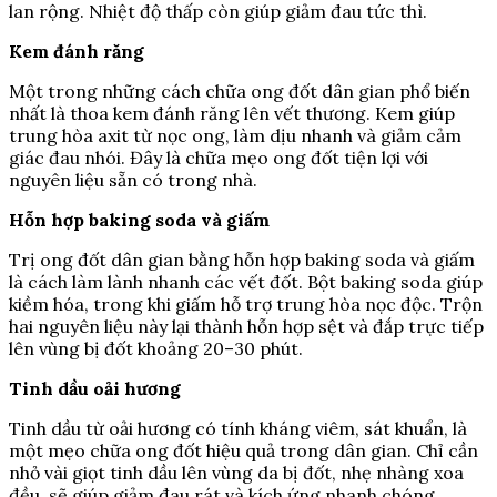
lan rộng. Nhiệt độ thấp còn giúp giảm đau tức thì.
Kem đánh răng
Một trong những cách chữa ong đốt dân gian phổ biến
nhất là thoa kem đánh răng lên vết thương. Kem giúp
trung hòa axit từ nọc ong, làm dịu nhanh và giảm cảm
giác đau nhói. Đây là chữa mẹo ong đốt tiện lợi với
nguyên liệu sẵn có trong nhà.
Hỗn hợp baking soda và giấm
Trị ong đốt dân gian bằng hỗn hợp baking soda và giấm
là cách làm lành nhanh các vết đốt. Bột baking soda giúp
kiềm hóa, trong khi giấm hỗ trợ trung hòa nọc độc. Trộn
hai nguyên liệu này lại thành hỗn hợp sệt và đắp trực tiếp
lên vùng bị đốt khoảng 20–30 phút.
Tinh dầu oải hương
Tinh dầu từ oải hương có tính kháng viêm, sát khuẩn, là
một mẹo chữa ong đốt hiệu quả trong dân gian. Chỉ cần
nhỏ vài giọt tinh dầu lên vùng da bị đốt, nhẹ nhàng xoa
đều, sẽ giúp giảm đau rát và kích ứng nhanh chóng.