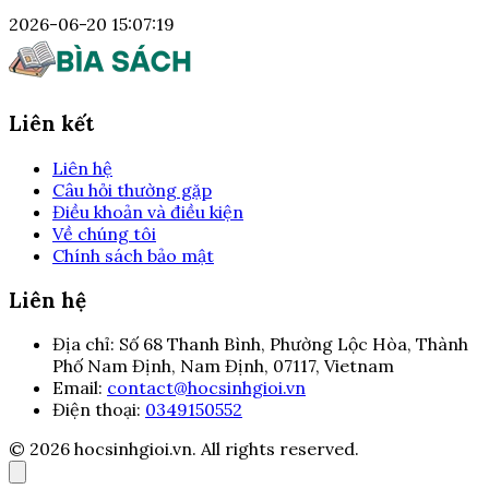
2026-06-20 15:07:19
Liên kết
Liên hệ
Câu hỏi thường gặp
Điều khoản và điều kiện
Về chúng tôi
Chính sách bảo mật
Liên hệ
Địa chỉ:
Số 68 Thanh Bình, Phường Lộc Hòa, Thành
Phố Nam Định, Nam Định, 07117, Vietnam
Email:
contact@hocsinhgioi.vn
Điện thoại:
0349150552
© 2026 hocsinhgioi.vn. All rights reserved.