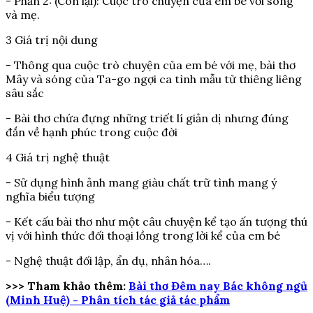
- Phần 2: (Còn lại): Cuộc trò chuyện của em bé với sóng
và mẹ.
3 Giá trị nội dung
- Thông qua cuộc trò chuyện của em bé với mẹ, bài thơ
Mây và sóng của Ta-go ngợi ca tình mẫu tử thiêng liêng
sâu sắc
- Bài thơ chứa đựng những triết lí giản dị nhưng đúng
đắn về hạnh phúc trong cuộc đời
4 Giá trị nghệ thuật
- Sử dụng hình ảnh mang giàu chất trữ tình mang ý
nghĩa biểu tượng
- Kết cấu bài thơ như một câu chuyện kể tạo ấn tượng thú
vị với hình thức đối thoại lồng trong lời kể của em bé
- Nghệ thuật đối lập, ẩn dụ, nhân hóa….
>>> Tham khảo thêm:
Bài thơ Đêm nay Bác không ngủ
(Minh Huệ) - Phân tích tác giả tác phẩm