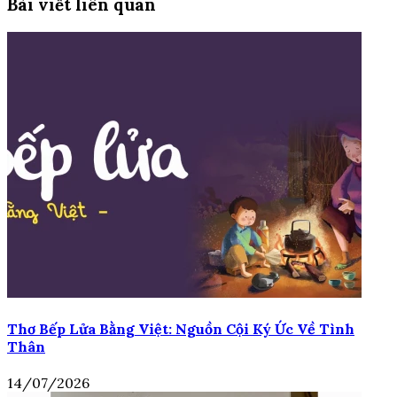
Bài viết liên quan
Thơ Bếp Lửa Bằng Việt: Nguồn Cội Ký Ức Về Tình
Thân
14/07/2026