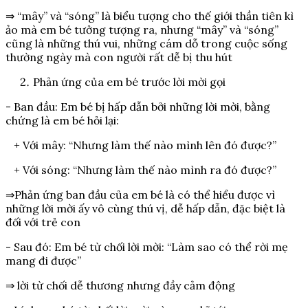
⇒ “mây” và “sóng” là biểu tượng cho thế giới thần tiên kì
ảo mà em bé tưởng tượng ra, nhưng “mây” và “sóng”
cũng là những thú vui, những cám dỗ trong cuộc sống
thường ngày mà con người rất dễ bị thu hút
Phản ứng của em bé trước lời mời gọi
- Ban đầu: Em bé bị hấp dẫn bởi những lời mời, bằng
chứng là em bé hỏi lại:
+ Với mây: “Nhưng làm thế nào mình lên đó được?”
+ Với sóng: “Nhưng làm thế nào mình ra đó được?”
⇒Phản ứng ban đầu của em bé là có thể hiểu được vì
những lời mời ấy vô cùng thú vị, dễ hấp dẫn, đặc biệt là
đối với trẻ con
- Sau đó: Em bé từ chối lời mời: “Làm sao có thể rời mẹ
mang đi được”
⇒ lời từ chối dễ thương nhưng đầy cảm động