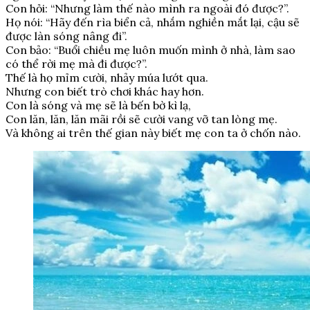
Con hỏi: “Nhưng làm thế nào mình ra ngoài đó được?”.
Họ nói: “Hãy đến rìa biển cả, nhắm nghiền mắt lại, cậu sẽ
được làn sóng nâng đi”.
Con bảo: “Buổi chiều mẹ luôn muốn mình ở nhà, làm sao
có thể rời mẹ mà đi được?”.
Thế là họ mỉm cười, nhảy múa lướt qua.
Nhưng con biết trò chơi khác hay hơn.
Con là sóng và mẹ sẽ là bến bờ kì lạ,
Con lăn, lăn, lăn mãi rồi sẽ cười vang vỡ tan lòng mẹ.
Và không ai trên thế gian này biết mẹ con ta ở chốn nào.