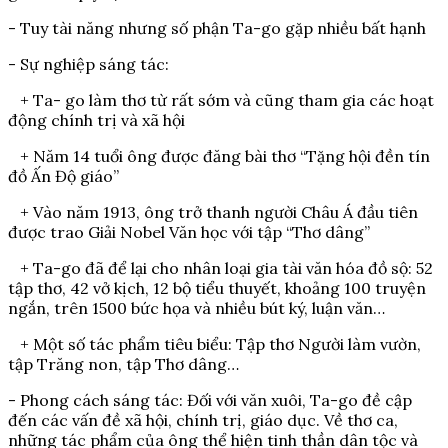
- Tuy tài năng nhưng số phận Ta-go gặp nhiều bất hạnh
- Sự nghiệp sáng tác:
+ Ta- go làm thơ từ rất sớm và cũng tham gia các hoạt
động chính trị và xã hội
+ Năm 14 tuổi ông được đăng bài thơ “Tặng hội đền tín
đồ Ấn Độ giáo”
+ Vào năm 1913, ông trở thanh người Châu Á đầu tiên
được trao Giải Nobel Văn học với tập “Thơ dâng”
+ Ta-go đã để lại cho nhân loại gia tài văn hóa đồ sộ: 52
tập thơ, 42 vở kịch, 12 bộ tiểu thuyết, khoảng 100 truyện
ngắn, trên 1500 bức họa và nhiều bút ký, luận văn…
+ Một số tác phẩm tiêu biểu: Tập thơ Người làm vườn,
tập Trăng non, tập Thơ dâng…
- Phong cách sáng tác: Đối với văn xuôi, Ta-go đề cập
đến các vấn đề xã hội, chính trị, giáo dục. Về thơ ca,
những tác phẩm của ông thể hiện tinh thần dân tộc và