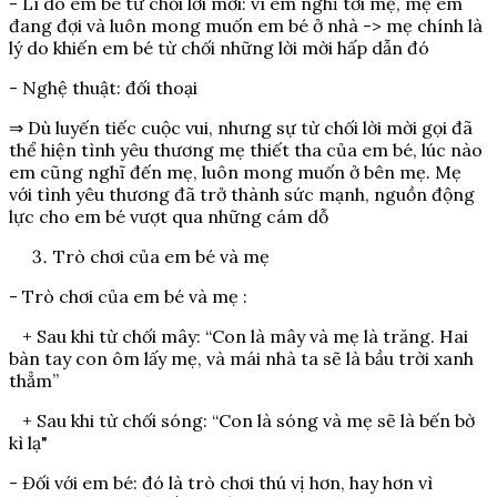
- Lí do em bé từ chối lời mời: vì em nghĩ tới mẹ, mẹ em
đang đợi và luôn mong muốn em bé ở nhà -> mẹ chính là
lý do khiến em bé từ chối những lời mời hấp dẫn đó
- Nghệ thuật: đối thoại
⇒ Dù luyến tiếc cuộc vui, nhưng sự từ chối lời mời gọi đã
thể hiện tình yêu thương mẹ thiết tha của em bé, lúc nào
em cũng nghĩ đến mẹ, luôn mong muốn ở bên mẹ. Mẹ
với tình yêu thương đã trở thành sức mạnh, nguồn động
lực cho em bé vượt qua những cám dỗ
Trò chơi của em bé và mẹ
- Trò chơi của em bé và mẹ :
+ Sau khi từ chối mây: “Con là mây và mẹ là trăng. Hai
bàn tay con ôm lấy mẹ, và mái nhà ta sẽ là bầu trời xanh
thẳm”
+ Sau khi từ chối sóng: “Con là sóng và mẹ sẽ là bến bờ
kì lạ"
- Đối với em bé: đó là trò chơi thú vị hơn, hay hơn vì