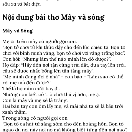
sâu xa và bất diệt.
Nội dung bài thơ Mây và sóng
Mây và Sóng
Mẹ ơi, trên mây có người gọi con:
“Bọn tớ chơi từ khi thức dậy cho đến lúc chiều tà. Bọn tớ
chơi với bình minh vàng, bọn tớ chơi với vầng trăng bạc”.
Con hỏi: “Nhưng làm thế nào mình lên đó được?”.
Họ đáp: “Hãy đến nơi tận cùng trái đất, đưa tay lên trời,
cậu sẽ được nhấc bổng lên tận tầng mây”.
“Mẹ mình đang đợi ở nhà” – con bảo – “Làm sao có thể
rời mẹ mà đến được?”
Thế là họ mỉm cười bay đi.
Nhưng con biết có trò chơi thú vị hơn, mẹ ạ.
Con là mây và mẹ sẽ là trăng.
Hai bàn tay con ôm lấy mẹ, và mái nhà ta sẽ là bầu trời
xanh thẳm.
Trong sóng có người gọi con:
“Bọn tớ ca hát từ sáng sớm cho đến hoàng hôn. Bọn tớ
ngao du nơi này nơi nọ mà không biết từng đến nơi nao”.