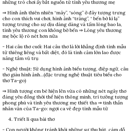
những trò chơi ấy bắt nguồn từ tình yêu thương mẹ
⇒ Hình ảnh thiên nhiên “mây”, “sóng” ở đây tượng trưng
cho con thích vui chơi, hình ảnh “trăng”, “ bến bờ kì lạ”
tượng trưng cho sự dịu dàng dàng và tấm lòng bao la,
tình yêu thương con không bờ bến ⇒ Lòng yêu thương
mẹ bộc lộ rõ nét hơn nữa
- Hai câu thơ cuối: Hai câu thơ là lời khẳng định tình mẫu
tử thiêng liêng và bất diệt, đó là tình cảm lớn lao được
nâng tầm vũ trụ
- Nghệ thuật: Sử dụng hình ảnh biểu tượng, điệp ngữ, câu
thơ giàu hình ảnh...(đặc trưng nghệ thuật tiêu biểu cho
thơ Ta-go)
⇒ Hình tượng em bé hiện lên vừa có những nét ngây thơ
đáng yêu đồng thời thể hiện thông minh, trí tưởng tượng
phong phú và tình yêu thương mẹ thiết tha ⇒ tinh thần
nhân văn của Ta-go: ngợi ca vẻ đẹp tình mẫu tử
Triết lí qua bài thơ
- Con người không tránh khỏi những sự thu hút, cám dỗ