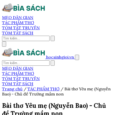
MẸO DÂN GIAN
TÁC PHẨM THƠ
TÓM TẮT TRUYỆN
TÓM TẮT SÁCH
hocsinhgioi.vn
MẸO DÂN GIAN
TÁC PHẨM THƠ
TÓM TẮT TRUYỆN
TÓM TẮT SÁCH
Trang chủ
/
TÁC PHẨM THƠ
/
Bài thơ Yêu mẹ (Nguyễn
Bao) - Chủ đề Trường mầm non
Bài thơ Yêu mẹ (Nguyễn Bao) - Chủ
đề Trường mầm non