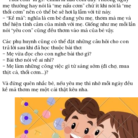
mẹ thường hay nói là “mẹ nấu cơm” chứ ít khi nói là “mẹ
thổi cơm” nên có thể bé sẽ hơi lạ lẫm với từ này.
– “Kề má”: nghĩa là em bé đang yêu mẹ, thơm má mẹ và
thể hiện tình cảm của mình với mẹ. Giống như mẹ mỗi lần
nói “yêu con” cũng đều thơm vào má của bé vậy.
Các phụ huynh cũng có thể đặt những câu hỏi cho con
trả lời sau khi đã học thuộc bài thơ:
– Mẹ vừa đọc cho con nghe bài thơ gì?
– Bài thơ nói về ai nhỉ?
– Mẹ làm những công việc gì từ sáng sớm (đi chợ, mua
thịt cá, thổi cơm…)?
Và đừng quên nhắc bé, nếu yêu mẹ thì nhớ mỗi ngày đều
kề má thơm mẹ một cái thật kêu nha.