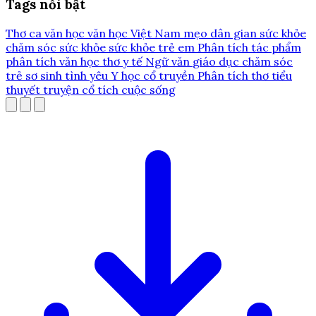
Tags nổi bật
Thơ ca
văn học
văn học Việt Nam
mẹo dân gian
sức khỏe
chăm sóc sức khỏe
sức khỏe trẻ em
Phân tích tác phẩm
phân tích văn học
thơ
y tế
Ngữ văn
giáo dục
chăm sóc
trẻ sơ sinh
tình yêu
Y học cổ truyền
Phân tích thơ
tiểu
thuyết
truyện cổ tích
cuộc sống