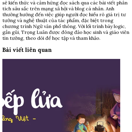
sẻ kiến thức và cảm hứng đọc sách qua các bài viết phân
tích sâu sắc trên mạng xã hội và blog cá nhân. Anh
thường hướng đến việc giúp người đọc hiểu rõ giá trị tư
tưởng và nghệ thuật của tác phẩm, đặc biệt trong
chương trình Ngữ văn phổ thông. Với lối trình bày logic,
gần gũi, Trọng Luân được đông đảo học sinh và giáo viên
tin tưởng, theo dõi để học tập và tham khảo.
Bài viết liên quan