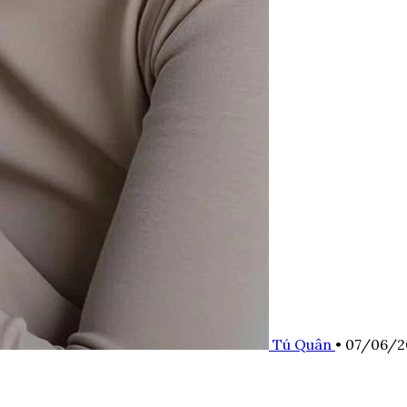
Tú Quân
•
07/06/2