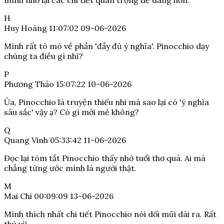
mình nhớ lại các chi tiết quan trọng dễ dàng hơn.
H
Huy Hoàng
11:07:02 09-06-2026
Mình rất tò mò về phần 'đầy đủ ý nghĩa'. Pinocchio dạy
chúng ta điều gì nhỉ?
P
Phương Thảo
15:07:22 10-06-2026
Ủa, Pinocchio là truyện thiếu nhi mà sao lại có 'ý nghĩa
sâu sắc' vậy ạ? Có gì mới mẻ không?
Q
Quang Vinh
05:33:42 11-06-2026
Đọc lại tóm tắt Pinocchio thấy nhớ tuổi thơ quá. Ai mà
chẳng từng ước mình là người thật.
M
Mai Chi
00:09:09 13-06-2026
Mình thích nhất chi tiết Pinocchio nói dối mũi dài ra. Rất