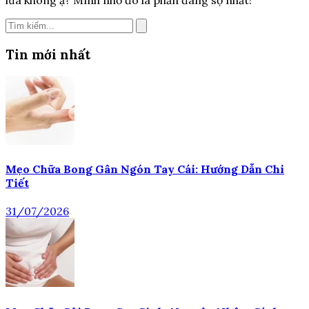
lừa không ạ? Mình nhớ đó là phần đáng sợ nhất!
Tin mới nhất
Mẹo Chữa Bong Gân Ngón Tay Cái: Hướng Dẫn Chi
Tiết
31/07/2026