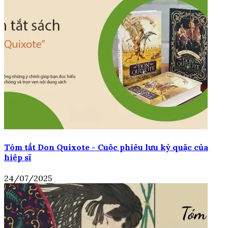
Tóm tắt Don Quixote - Cuộc phiêu lưu kỳ quặc của
hiệp sĩ
24/07/2025