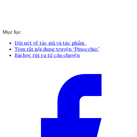
Mục lục
Đôi nét về tác giả và tác phẩm
Tóm tắt nội dung truyện “Pinocchio”
Bài học rút ra từ câu chuyện