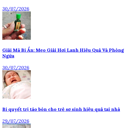
30/07/2026
Giải Mã Bí Ẩn: Mẹo Giải Hơi Lạnh Hiệu Quả Và Phòng
Ngừa
30/07/2026
Bí quyết trị táo bón cho trẻ sơ sinh hiệu quả tại nhà
29/07/2026