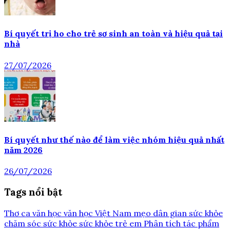
Bí quyết trị ho cho trẻ sơ sinh an toàn và hiệu quả tại
nhà
27/07/2026
Bí quyết như thế nào để làm việc nhóm hiệu quả nhất
năm 2026
26/07/2026
Tags nổi bật
Thơ ca
văn học
văn học Việt Nam
mẹo dân gian
sức khỏe
chăm sóc sức khỏe
sức khỏe trẻ em
Phân tích tác phẩm