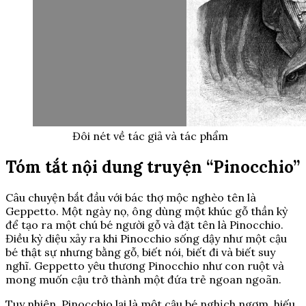
Đôi nét về tác giả và tác phẩm
Tóm tắt nội dung truyện “Pinocchio”
Câu chuyện bắt đầu với bác thợ mộc nghèo tên là
Geppetto. Một ngày nọ, ông dùng một khúc gỗ thần kỳ
để tạo ra một chú bé người gỗ và đặt tên là Pinocchio.
Điều kỳ diệu xảy ra khi Pinocchio sống dậy như một cậu
bé thật sự nhưng bằng gỗ, biết nói, biết đi và biết suy
nghĩ. Geppetto yêu thương Pinocchio như con ruột và
mong muốn cậu trở thành một đứa trẻ ngoan ngoãn.
Tuy nhiên, Pinocchio lại là một cậu bé nghịch ngợm, hiếu