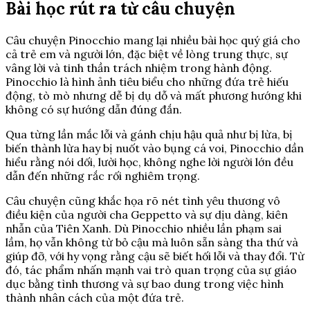
Bài học rút ra từ câu chuyện
Câu chuyện Pinocchio mang lại nhiều bài học quý giá cho
cả trẻ em và người lớn, đặc biệt về lòng trung thực, sự
vâng lời và tinh thần trách nhiệm trong hành động.
Pinocchio là hình ảnh tiêu biểu cho những đứa trẻ hiếu
động, tò mò nhưng dễ bị dụ dỗ và mất phương hướng khi
không có sự hướng dẫn đúng đắn.
Qua từng lần mắc lỗi và gánh chịu hậu quả như bị lừa, bị
biến thành lừa hay bị nuốt vào bụng cá voi, Pinocchio dần
hiểu rằng nói dối, lười học, không nghe lời người lớn đều
dẫn đến những rắc rối nghiêm trọng.
Câu chuyện cũng khắc họa rõ nét tình yêu thương vô
điều kiện của người cha Geppetto và sự dịu dàng, kiên
nhẫn của Tiên Xanh. Dù Pinocchio nhiều lần phạm sai
lầm, họ vẫn không từ bỏ cậu mà luôn sẵn sàng tha thứ và
giúp đỡ, với hy vọng rằng cậu sẽ biết hối lỗi và thay đổi. Từ
đó, tác phẩm nhấn mạnh vai trò quan trọng của sự giáo
dục bằng tình thương và sự bao dung trong việc hình
thành nhân cách của một đứa trẻ.