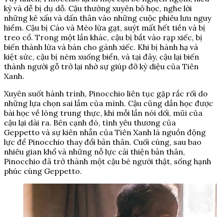
kỳ và dễ bị dụ dỗ. Cậu thường xuyên bỏ học, nghe lời
những kẻ xấu và dấn thân vào những cuộc phiêu lưu nguy
hiểm. Cậu bị Cáo và Mèo lừa gạt, suýt mất hết tiền và bị
treo cổ. Trong một lần khác, cậu bị bắt vào rạp xiếc, bị
biến thành lừa và bán cho gánh xiếc. Khi bị hành hạ và
kiệt sức, cậu bị ném xuống biển, và tại đây, cậu lại biến
thành người gỗ trở lại nhờ sự giúp đỡ kỳ diệu của Tiên
Xanh.
Xuyên suốt hành trình, Pinocchio liên tục gặp rắc rối do
những lựa chọn sai lầm của mình. Cậu cũng dần học được
bài học về lòng trung thực, khi mỗi lần nói dối, mũi của
cậu lại dài ra. Bên cạnh đó, tình yêu thương của
Geppetto và sự kiên nhẫn của Tiên Xanh là nguồn động
lực để Pinocchio thay đổi bản thân. Cuối cùng, sau bao
nhiêu gian khổ và những nỗ lực cải thiện bản thân,
Pinocchio đã trở thành một cậu bé người thật, sống hạnh
phúc cùng Geppetto.