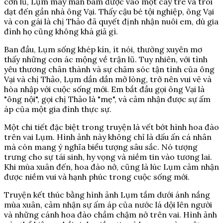
cơn lũ, Lụm may mắn bám được vào một cây tre và trôi
dạt đến gần nhà ông Vại. Thấy cậu bé tội nghiệp, ông Vại
và con gái là chị Thảo đã quyết định nhận nuôi em, dù gia
đình họ cũng không khá giả gì.
Ban đầu, Lụm sống khép kín, ít nói, thường xuyên mơ
thấy những cơn ác mộng về trận lũ. Tuy nhiên, với tình
yêu thương chân thành và sự chăm sóc tận tình của ông
Vại và chị Thảo, Lụm dần dần mở lòng, trở nên vui vẻ và
hòa nhập với cuộc sống mới. Em bắt đầu gọi ông Vại là
"ông nội", gọi chị Thảo là "mẹ", và cảm nhận được sự ấm
áp của một gia đình thực sự.
Một chi tiết đặc biệt trong truyện là vết bớt hình hoa đào
trên vai Lụm. Hình ảnh này không chỉ là dấu ấn cá nhân
mà còn mang ý nghĩa biểu tượng sâu sắc. Nó tượng
trưng cho sự tái sinh, hy vọng và niềm tin vào tương lai.
Khi mùa xuân đến, hoa đào nở, cũng là lúc Lụm cảm nhận
được niềm vui và hạnh phúc trong cuộc sống mới.
Truyện kết thúc bằng hình ảnh Lụm tắm dưới ánh nắng
mùa xuân, cảm nhận sự ấm áp của nước lá dội lên người
và những cánh hoa đào chầm chậm nở trên vai. Hình ảnh