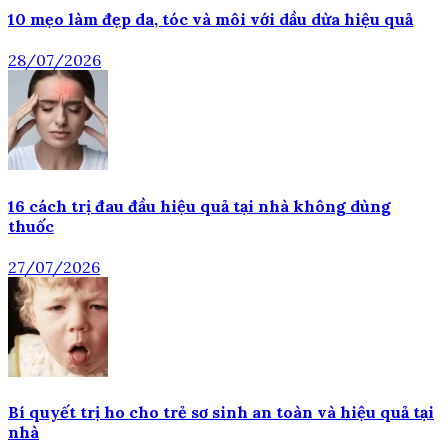
10 mẹo làm đẹp da, tóc và môi với dầu dừa hiệu quả
28/07/2026
16 cách trị đau đầu hiệu quả tại nhà không dùng
thuốc
27/07/2026
Bí quyết trị ho cho trẻ sơ sinh an toàn và hiệu quả tại
nhà