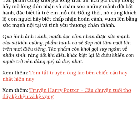
Tác phẩm cũng khơi gợi lòng trắc ẩn, kêu gọi cộng đồng
hãy mở lòng đón nhận và chăm sóc những mảnh đời bất
hạnh, đặc biệt là trẻ em mồ côi. Đồng thời, nó cũng khích
lệ con người hãy biết chấp nhận hoàn cảnh, vươn lên bằng
sức mạnh nội tại và tình yêu thương chân thành.
Qua hình ảnh Lành, người đọc cảm nhận được sức mạnh
của sự kiên cường, phẩm hạnh và vẻ đẹp nội tâm vượt lên
trên mọi điều tiếng. Tác phẩm còn khơi gợi suy ngẫm về
nhân sinh: rằng đôi khi điều khác biệt lại là điều khiến con
người trở nên đáng quý và duy nhất.
Xem thêm:
Tóm tắt truyện ông lão bên chiếc cầu hay
nhất hiện nay
Xem thêm:
Truyện Harry Potter - Câu chuyện tuổi thơ
đầy kỳ diệu và kỳ vọng