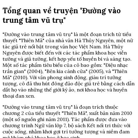
Tổng quan về truyện "Đường vào
trung tâm vũ trụ"
"Đường vào trung tâm vũ trụ" là một đoạn trích từ tiểu
thuyết "Thiên Mã" của nhà văn Hà Thủy Nguyên, một nữ
tác giả trẻ nổi bật trong văn học Việt Nam. Hà Thủy
Nguyên được biết đến với các tác phẩm khoa học viễn
tưởng và giả tưởng, kết hợp yếu tố huyền bí và sáng tạo.
Một số tác phẩm tiêu biểu của cô bao gồm: "Điệu nhạc
trần gian" (2004), "Bên kia cánh cửa" (2005), và "Thiên
Mã" (2010). Với văn phong sinh động, giàu trí tưởng
tượng, cô đã thu hút đông đảo độc giả trẻ bằng cách dẫn
dắt họ vào những thế giới kỳ ảo, nơi khoa học và huyền
thoại đan xen.
"Đường vào trung tâm vũ trụ" là đoạn trích thuộc
chương 2 của tiểu thuyết "Thiên Mã", xuất bản năm 2010
(một số nguồn ghi năm 2011). Tác phẩm được đưa vào
chương trình Ngữ văn lớp 7, bộ sách Kết nối tri thức với
cuộc sống, nhằm khơi gợi trí tưởng tượng và niềm đam
mê khám phá khoa học ở học sinh.