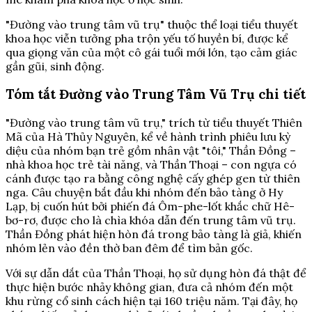
"Đường vào trung tâm vũ trụ" thuộc thể loại tiểu thuyết
khoa học viễn tưởng pha trộn yếu tố huyền bí, được kể
qua giọng văn của một cô gái tuổi mới lớn, tạo cảm giác
gần gũi, sinh động.
Tóm tắt Đường vào Trung Tâm Vũ Trụ chi tiết
"Đường vào trung tâm vũ trụ," trích từ tiểu thuyết Thiên
Mã của Hà Thủy Nguyên, kể về hành trình phiêu lưu kỳ
diệu của nhóm bạn trẻ gồm nhân vật "tôi," Thần Đồng –
nhà khoa học trẻ tài năng, và Thần Thoại – con ngựa có
cánh được tạo ra bằng công nghệ cấy ghép gen từ thiên
nga. Câu chuyện bắt đầu khi nhóm đến bảo tàng ở Hy
Lạp, bị cuốn hút bởi phiến đá Ôm-phe-lốt khắc chữ Hê-
bơ-rơ, được cho là chìa khóa dẫn đến trung tâm vũ trụ.
Thần Đồng phát hiện hòn đá trong bảo tàng là giả, khiến
nhóm lẻn vào đền thờ ban đêm để tìm bản gốc.
Với sự dẫn dắt của Thần Thoại, họ sử dụng hòn đá thật để
thực hiện bước nhảy không gian, đưa cả nhóm đến một
khu rừng cổ sinh cách hiện tại 160 triệu năm. Tại đây, họ