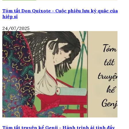
Tóm tắt Don Quixote - Cuộc phiêu lưu kỳ quặc của
hiệp sĩ
24/07/2025
Tóm tắt truyện kể Genji - Hành trình ái tình đầy