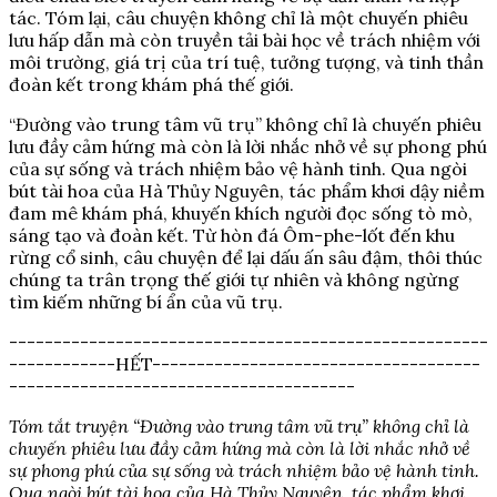
tác. Tóm lại, câu chuyện không chỉ là một chuyến phiêu
lưu hấp dẫn mà còn truyền tải bài học về trách nhiệm với
môi trường, giá trị của trí tuệ, tưởng tượng, và tinh thần
đoàn kết trong khám phá thế giới.
“Đường vào trung tâm vũ trụ” không chỉ là chuyến phiêu
lưu đầy cảm hứng mà còn là lời nhắc nhở về sự phong phú
của sự sống và trách nhiệm bảo vệ hành tinh. Qua ngòi
bút tài hoa của Hà Thủy Nguyên, tác phẩm khơi dậy niềm
đam mê khám phá, khuyến khích người đọc sống tò mò,
sáng tạo và đoàn kết. Từ hòn đá Ôm-phe-lốt đến khu
rừng cổ sinh, câu chuyện để lại dấu ấn sâu đậm, thôi thúc
chúng ta trân trọng thế giới tự nhiên và không ngừng
tìm kiếm những bí ẩn của vũ trụ.
------------------------------------------------------
------------HẾT-------------------------------------
---------------------------------------
Tóm tắt truyện “Đường vào trung tâm vũ trụ” không chỉ là
chuyến phiêu lưu đầy cảm hứng mà còn là lời nhắc nhở về
sự phong phú của sự sống và trách nhiệm bảo vệ hành tinh.
Qua ngòi bút tài hoa của Hà Thủy Nguyên, tác phẩm khơi