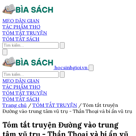
MẸO DÂN GIAN
TÁC PHẨM THƠ
TÓM TẮT TRUYỆN
TÓM TẮT SÁCH
hocsinhgioi.vn
MẸO DÂN GIAN
TÁC PHẨM THƠ
TÓM TẮT TRUYỆN
TÓM TẮT SÁCH
Trang chủ
/
TÓM TẮT TRUYỆN
/
Tóm tắt truyện
Đường vào trung tâm vũ trụ - Thần Thoại và bí ẩn vũ trụ
Tóm tắt truyện Đường vào trung
tâm vũ trụ - Thần Thoại và bí ẩn vũ