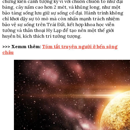
chứng kiến cảnh tượng kỳ vĩ với chuồn chuồn to như đại
bàng, cây nấm cao hơn 2 mét, và khủng long, như một
bảo tàng sống lưu giữ sự sống cổ đại. Hành trình không
chỉ khơi dậy sự tò mò mà còn nhấn mạnh trách nhiệm
bảo vệ sự sống trên Trái Đất, kết hợp khoa học viễn
tưởng và thần thoại Hy Lạp để tạo nên một thế giới
huyền bí, kích thích trí tưởng tượng.
>>> Xemm thêm:
Tóm tắt truyện người ở bến sông
châu