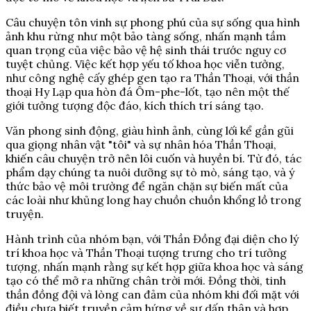
Câu chuyện tôn vinh sự phong phú của sự sống qua hình
ảnh khu rừng như một bảo tàng sống, nhấn mạnh tầm
quan trọng của việc bảo vệ hệ sinh thái trước nguy cơ
tuyệt chủng. Việc kết hợp yếu tố khoa học viễn tưởng,
như công nghệ cấy ghép gen tạo ra Thần Thoại, với thần
thoại Hy Lạp qua hòn đá Ôm-phe-lốt, tạo nên một thế
giới tưởng tượng độc đáo, kích thích trí sáng tạo.
Văn phong sinh động, giàu hình ảnh, cùng lối kể gần gũi
qua giọng nhân vật "tôi" và sự nhân hóa Thần Thoại,
khiến câu chuyện trở nên lôi cuốn và huyền bí. Từ đó, tác
phẩm dạy chúng ta nuôi dưỡng sự tò mò, sáng tạo, và ý
thức bảo vệ môi trường để ngăn chặn sự biến mất của
các loài như khủng long hay chuồn chuồn khổng lồ trong
truyện.
Hành trình của nhóm bạn, với Thần Đồng đại diện cho lý
trí khoa học và Thần Thoại tượng trưng cho trí tưởng
tượng, nhấn mạnh rằng sự kết hợp giữa khoa học và sáng
tạo có thể mở ra những chân trời mới. Đồng thời, tinh
thần đồng đội và lòng can đảm của nhóm khi đối mặt với
điều chưa biết truyền cảm hứng về sự dấn thân và hợp