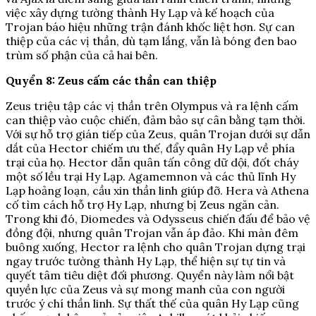
việc xây dựng tường thành Hy Lạp và kế hoạch của
Trojan báo hiệu những trận đánh khốc liệt hơn. Sự can
thiệp của các vị thần, dù tạm lắng, vẫn là bóng đen bao
trùm số phận của cả hai bên.
Quyển 8: Zeus cấm các thần can thiệp
Zeus triệu tập các vị thần trên Olympus và ra lệnh cấm
can thiệp vào cuộc chiến, đảm bảo sự cân bằng tạm thời.
Với sự hỗ trợ gián tiếp của Zeus, quân Trojan dưới sự dẫn
dắt của Hector chiếm ưu thế, đẩy quân Hy Lạp về phía
trại của họ. Hector dẫn quân tấn công dữ dội, đốt cháy
một số lều trại Hy Lạp. Agamemnon và các thủ lĩnh Hy
Lạp hoảng loạn, cầu xin thần linh giúp đỡ. Hera và Athena
cố tìm cách hỗ trợ Hy Lạp, nhưng bị Zeus ngăn cản.
Trong khi đó, Diomedes và Odysseus chiến đấu để bảo vệ
đồng đội, nhưng quân Trojan vẫn áp đảo. Khi màn đêm
buông xuống, Hector ra lệnh cho quân Trojan dựng trại
ngay trước tường thành Hy Lạp, thể hiện sự tự tin và
quyết tâm tiêu diệt đối phương. Quyển này làm nổi bật
quyền lực của Zeus và sự mong manh của con người
trước ý chí thần linh. Sự thất thế của quân Hy Lạp cũng