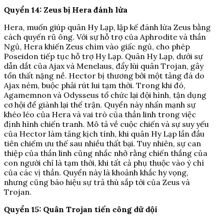
Quyển 14: Zeus bị Hera đánh lừa
Hera, muốn giúp quân Hy Lạp, lập kế đánh lừa Zeus bằng
cách quyến rũ ông. Với sự hỗ trợ của Aphrodite và thần
Ngủ, Hera khiến Zeus chìm vào giấc ngủ, cho phép
Poseidon tiếp tục hỗ trợ Hy Lạp. Quân Hy Lạp, dưới sự
dẫn dắt của Ajax và Menelaus, đẩy lùi quân Trojan, gây
tổn thất nặng nề. Hector bị thương bởi một tảng đá do
Ajax ném, buộc phải rút lui tạm thời. Trong khi đó,
Agamemnon và Odysseus tổ chức lại đội hình, tận dụng
cơ hội để giành lại thế trận. Quyển này nhấn mạnh sự
khéo léo của Hera và vai trò của thần linh trong việc
định hình chiến tranh. Mô tả về cuộc chiến và sự suy yếu
của Hector làm tăng kịch tính, khi quân Hy Lạp lần đầu
tiên chiếm ưu thế sau nhiều thất bại. Tuy nhiên, sự can
thiệp của thần linh cũng nhắc nhở rằng chiến thắng của
con người chỉ là tạm thời, khi tất cả phụ thuộc vào ý chí
của các vị thần. Quyển này là khoảnh khắc hy vọng,
nhưng cũng báo hiệu sự trả thù sắp tới của Zeus và
Trojan.
Quyển 15: Quân Trojan tiến công dữ dội