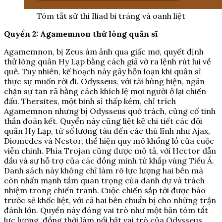
Tóm tắt sử thi Iliad bi tráng và oanh liệt
Quyển 2: Agamemnon thử lòng quân sĩ
Agamemnon, bị Zeus ám ảnh qua giấc mơ, quyết định
thử lòng quân Hy Lạp bằng cách giả vờ ra lệnh rút lui về
quê. Tuy nhiên, kế hoạch này gây hỗn loạn khi quân sĩ
thực sự muốn rời đi. Odysseus, với tài hùng biện, ngăn
chặn sự tan rã bằng cách khích lệ mọi người ở lại chiến
đấu. Thersites, một binh sĩ thấp kém, chỉ trích
Agamemnon nhưng bị Odysseus quở trách, củng cố tinh
thần đoàn kết. Quyển này cũng liệt kê chi tiết các đội
quân Hy Lạp, từ số lượng tàu đến các thủ lĩnh như Ajax,
Diomedes và Nestor, thể hiện quy mô khổng lồ của cuộc
viễn chinh. Phía Trojan cũng được mô tả, với Hector dẫn
đầu và sự hỗ trợ của các đồng minh từ khắp vùng Tiểu Á.
Danh sách này không chỉ làm rõ lực lượng hai bên mà
còn nhấn mạnh tầm quan trọng của danh dự và trách
nhiệm trong chiến tranh. Cuộc chiến sắp tới được báo
trước sẽ khốc liệt, với cả hai bên chuẩn bị cho những trận
đánh lớn. Quyển này đóng vai trò như một bản tóm tắt
lực lượng, đồng thời làm nổi bật vai trò của Odysseus