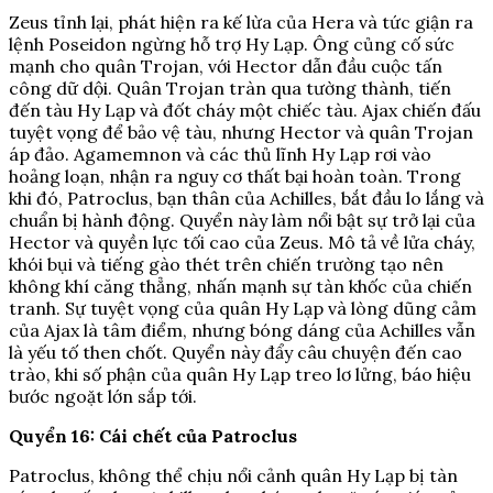
Zeus tỉnh lại, phát hiện ra kế lừa của Hera và tức giận ra
lệnh Poseidon ngừng hỗ trợ Hy Lạp. Ông củng cố sức
mạnh cho quân Trojan, với Hector dẫn đầu cuộc tấn
công dữ dội. Quân Trojan tràn qua tường thành, tiến
đến tàu Hy Lạp và đốt cháy một chiếc tàu. Ajax chiến đấu
tuyệt vọng để bảo vệ tàu, nhưng Hector và quân Trojan
áp đảo. Agamemnon và các thủ lĩnh Hy Lạp rơi vào
hoảng loạn, nhận ra nguy cơ thất bại hoàn toàn. Trong
khi đó, Patroclus, bạn thân của Achilles, bắt đầu lo lắng và
chuẩn bị hành động. Quyển này làm nổi bật sự trở lại của
Hector và quyền lực tối cao của Zeus. Mô tả về lửa cháy,
khói bụi và tiếng gào thét trên chiến trường tạo nên
không khí căng thẳng, nhấn mạnh sự tàn khốc của chiến
tranh. Sự tuyệt vọng của quân Hy Lạp và lòng dũng cảm
của Ajax là tâm điểm, nhưng bóng dáng của Achilles vẫn
là yếu tố then chốt. Quyển này đẩy câu chuyện đến cao
trào, khi số phận của quân Hy Lạp treo lơ lửng, báo hiệu
bước ngoặt lớn sắp tới.
Quyển 16: Cái chết của Patroclus
Patroclus, không thể chịu nổi cảnh quân Hy Lạp bị tàn