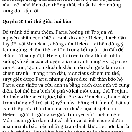
như một nhà lãnh đạo thông thái, chuẩn bị cho những
xung đột sắp tới.
Quyển 3: Lời thề giữa hai bên
Để tránh đổ máu thêm, Paris, hoàng tử Trojan và
nguyên nhân của chiến tranh do cướp Helen, thách đấu
tay đôi với Menelaus, chồng của Helen. Hai bên đồng ý
tạm ngừng chiến, thề sẽ tôn trọng kết quả trận đấu để
chấm dứt xung đột. Helen, từ trên tường thành, nhìn
xuống và kể lại câu chuyện của các anh hùng Hy Lạp cho
vua Priam, tạo nên khoảnh khắc nhân văn giữa lằn ranh
chiến tranh. Trong trận đấu, Menelaus chiếm ưu thế,
suýt giết được Paris, nhưng Aphrodite, nữ thần bảo hộ
Paris, can thiệp và cứu anh ta bằng cách đưa anh về cung
điện. Lời thề hòa bình bị phá vỡ khi một cung thủ Trojan,
do thần Athena xúi giục, bắn tên vào Menelaus, làm chiến
tranh bùng nổ trở lại. Quyển này không chỉ làm nổi bật sự
can thiệp của thần linh mà còn khắc họa bi kịch của
Helen, người bị giằng xé giữa tình yêu và trách nhiệm.
Mâu thuẫn giữa danh dự cá nhân và lợi ích chung được
nhấn mạnh, báo hiệu những trận đánh khốc liệt hơn khi lời