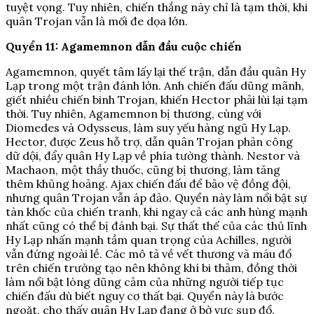
tuyệt vọng. Tuy nhiên, chiến thắng này chỉ là tạm thời, khi
quân Trojan vẫn là mối đe dọa lớn.
Quyển 11: Agamemnon dẫn đầu cuộc chiến
Agamemnon, quyết tâm lấy lại thế trận, dẫn đầu quân Hy
Lạp trong một trận đánh lớn. Anh chiến đấu dũng mãnh,
giết nhiều chiến binh Trojan, khiến Hector phải lùi lại tạm
thời. Tuy nhiên, Agamemnon bị thương, cùng với
Diomedes và Odysseus, làm suy yếu hàng ngũ Hy Lạp.
Hector, được Zeus hỗ trợ, dẫn quân Trojan phản công
dữ dội, đẩy quân Hy Lạp về phía tường thành. Nestor và
Machaon, một thầy thuốc, cũng bị thương, làm tăng
thêm khủng hoảng. Ajax chiến đấu để bảo vệ đồng đội,
nhưng quân Trojan vẫn áp đảo. Quyển này làm nổi bật sự
tàn khốc của chiến tranh, khi ngay cả các anh hùng mạnh
nhất cũng có thể bị đánh bại. Sự thất thế của các thủ lĩnh
Hy Lạp nhấn mạnh tầm quan trọng của Achilles, người
vẫn đứng ngoài lề. Các mô tả về vết thương và máu đổ
trên chiến trường tạo nên không khí bi thảm, đồng thời
làm nổi bật lòng dũng cảm của những người tiếp tục
chiến đấu dù biết nguy cơ thất bại. Quyển này là bước
ngoặt, cho thấy quân Hy Lạp đang ở bờ vực sụp đổ.