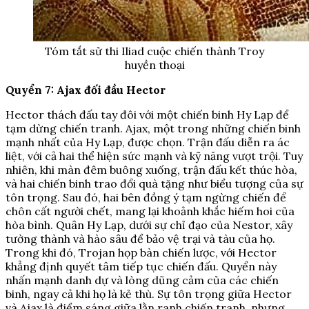
Tóm tắt sử thi Iliad cuộc chiến thành Troy
huyền thoại
Quyển 7: Ajax đối đầu Hector
Hector thách đấu tay đôi với một chiến binh Hy Lạp để
tạm dừng chiến tranh. Ajax, một trong những chiến binh
mạnh nhất của Hy Lạp, được chọn. Trận đấu diễn ra ác
liệt, với cả hai thể hiện sức mạnh và kỹ năng vượt trội. Tuy
nhiên, khi màn đêm buông xuống, trận đấu kết thúc hòa,
và hai chiến binh trao đổi quà tặng như biểu tượng của sự
tôn trọng. Sau đó, hai bên đồng ý tạm ngừng chiến để
chôn cất người chết, mang lại khoảnh khắc hiếm hoi của
hòa bình. Quân Hy Lạp, dưới sự chỉ đạo của Nestor, xây
tường thành và hào sâu để bảo vệ trại và tàu của họ.
Trong khi đó, Trojan họp bàn chiến lược, với Hector
khẳng định quyết tâm tiếp tục chiến đấu. Quyển này
nhấn mạnh danh dự và lòng dũng cảm của các chiến
binh, ngay cả khi họ là kẻ thù. Sự tôn trọng giữa Hector
và Ajax là điểm sáng giữa lằn ranh chiến tranh, nhưng