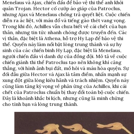
Menelaus và Ajax, chiến đấu để bảo vệ thi thể anh khỏi
quân Trojan. Hector cố cướp áo giáp của Patroclus,
nhưng Ajax và Menelaus chống trả quyết liệt. Cuộc chiến
diễn ra ác liệt, với máu đổ và tiếng gào thét vang vọng.
Trong khi đó, Achilles vẫn chưa biết về cái chết của bạn
thân, nhưng tin tức nhanh chóng được truyền đến. Các
vị thần, đặc biệt là Athena, hỗ trợ Hy Lạp để bảo vệ thi
thể. Quyển này làm nổi bật lòng trung thành và sự hy
sinh của các chiến binh Hy Lạp, đặc biệt là Menelaus,
người chiến đấu vì danh dự của đồng đội. Mô tả về cuộc
chiến giành thi thể Patroclus tạo nên không khí căng
thẳng, với hình ảnh bụi đất, mồ hôi và máu hòa quyện. Sự
đối đầu giữa Hector và Ajax là tâm điểm, nhấn mạnh sự
xung đột giữa lòng kiêu hãnh và trách nhiệm. Quyển này
cũng làm tăng kỳ vọng về phản ứng của Achilles, khi cái
chết của Patroclus chuẩn bị thay đổi toàn bộ cuộc chiến.
Đây là khoảnh khắc bi kịch, nhưng cũng là minh chứng
cho tình bạn và lòng trung thành.