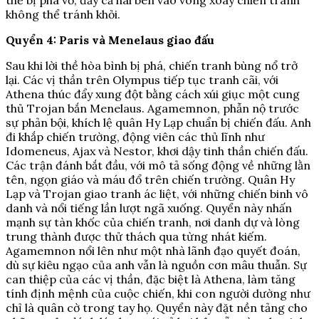
thề bị phá vỡ, đẩy cả hai bên vào vòng xoáy chiến tranh
không thể tránh khỏi.
Quyển 4: Paris và Menelaus giao đấu
Sau khi lời thề hòa bình bị phá, chiến tranh bùng nổ trở
lại. Các vị thần trên Olympus tiếp tục tranh cãi, với
Athena thúc đẩy xung đột bằng cách xúi giục một cung
thủ Trojan bắn Menelaus. Agamemnon, phẫn nộ trước
sự phản bội, khích lệ quân Hy Lạp chuẩn bị chiến đấu. Anh
đi khắp chiến trường, động viên các thủ lĩnh như
Idomeneus, Ajax và Nestor, khơi dậy tinh thần chiến đấu.
Các trận đánh bắt đầu, với mô tả sống động về những lằn
tên, ngọn giáo và máu đổ trên chiến trường. Quân Hy
Lạp và Trojan giao tranh ác liệt, với những chiến binh vô
danh và nổi tiếng lần lượt ngã xuống. Quyển này nhấn
mạnh sự tàn khốc của chiến tranh, nơi danh dự và lòng
trung thành được thử thách qua từng nhát kiếm.
Agamemnon nổi lên như một nhà lãnh đạo quyết đoán,
dù sự kiêu ngạo của anh vẫn là nguồn cơn mâu thuẫn. Sự
can thiệp của các vị thần, đặc biệt là Athena, làm tăng
tính định mệnh của cuộc chiến, khi con người dường như
chỉ là quân cờ trong tay họ. Quyển này đặt nền tảng cho