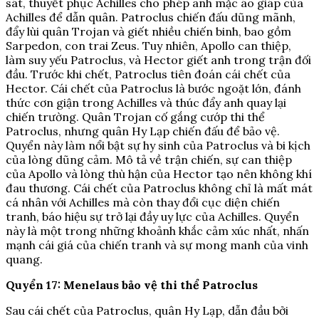
sát, thuyết phục Achilles cho phép anh mặc áo giáp của
Achilles để dẫn quân. Patroclus chiến đấu dũng mãnh,
đẩy lùi quân Trojan và giết nhiều chiến binh, bao gồm
Sarpedon, con trai Zeus. Tuy nhiên, Apollo can thiệp,
làm suy yếu Patroclus, và Hector giết anh trong trận đối
đầu. Trước khi chết, Patroclus tiên đoán cái chết của
Hector. Cái chết của Patroclus là bước ngoặt lớn, đánh
thức cơn giận trong Achilles và thúc đẩy anh quay lại
chiến trường. Quân Trojan cố gắng cướp thi thể
Patroclus, nhưng quân Hy Lạp chiến đấu để bảo vệ.
Quyển này làm nổi bật sự hy sinh của Patroclus và bi kịch
của lòng dũng cảm. Mô tả về trận chiến, sự can thiệp
của Apollo và lòng thù hận của Hector tạo nên không khí
đau thương. Cái chết của Patroclus không chỉ là mất mát
cá nhân với Achilles mà còn thay đổi cục diện chiến
tranh, báo hiệu sự trở lại đầy uy lực của Achilles. Quyển
này là một trong những khoảnh khắc cảm xúc nhất, nhấn
mạnh cái giá của chiến tranh và sự mong manh của vinh
quang.
Quyển 17: Menelaus bảo vệ thi thể Patroclus
Sau cái chết của Patroclus, quân Hy Lạp, dẫn đầu bởi