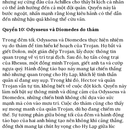
nhưng sự cứng đầu của Achilles cho thấy bi kịch cá nhân
có thể ảnh hưởng đến cả một đội quân. Quyển này là
bước ngoặt, nhấn mạnh rằng lòng kiêu hãnh có thể dẫn
đến những hậu quả không thể cứu vãn.
Quyển 10: Odysseus và Diomedes do thám
Trong đêm tối, Odysseus và Diomedes thực hiện nhiệm
vụ do thám để tìm hiểu kế hoạch của Trojan. Họ bắt và
giết Dolon, một gián điệp Trojan, lấy được thông tin
quan trọng về vị trí trại địch. Sau đó, họ tấn công trại
của Rhesus, một đồng minh Trojan, giết anh ta và cướp
ngựa quý. Hành động táo bạo này mang lại chiến thắng
nhỏ nhưng quan trọng cho Hy Lạp, khích lệ tinh thần
quân sĩ đang suy sụp. Trong khi đó, Hector và quân
Trojan vẫn tự tin, không biết về cuộc đột kích. Quyển này
làm nổi bật sự thông minh và dũng cảm của Odysseus và
Diomedes, những chiến binh không chỉ dựa vào sức
mạnh mà còn vào mưu trí. Cuộc do thám cũng cho thấy
sự mong manh của quân Trojan, dù họ đang chiếm ưu
thế. Sự tương phản giữa bóng tối của đêm và hành động
táo bạo của hai anh hùng tạo nên không khí căng thẳng,
đồng thời mang lại chút hy vọng cho Hy Lạp giữa lúc