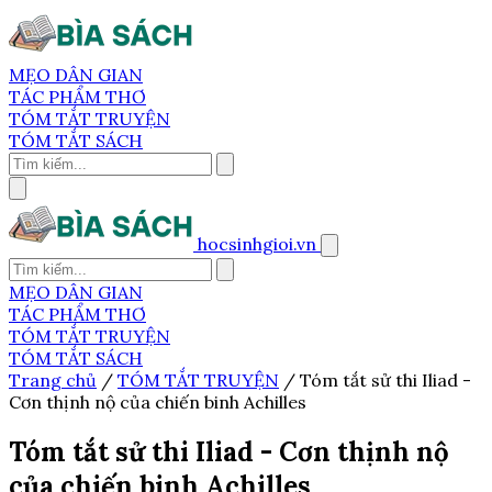
MẸO DÂN GIAN
TÁC PHẨM THƠ
TÓM TẮT TRUYỆN
TÓM TẮT SÁCH
hocsinhgioi.vn
MẸO DÂN GIAN
TÁC PHẨM THƠ
TÓM TẮT TRUYỆN
TÓM TẮT SÁCH
Trang chủ
/
TÓM TẮT TRUYỆN
/
Tóm tắt sử thi Iliad -
Cơn thịnh nộ của chiến binh Achilles
Tóm tắt sử thi Iliad - Cơn thịnh nộ
của chiến binh Achilles