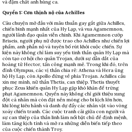
và đậm chất anh hùng ca.
Quyển 1: Cơn thịnh nộ của Achilles
Câu chuyện mở đầu với mâu thuẫn gay gắt giữa Achilles,
chiến binh mạnh nhất của Hy Lạp, và vua Agamemnon,
người lãnh đạo quân viễn chinh. Khi Agamemnon cướp
Briseis, người phụ nữ được trao cho Achilles như chiến lợi
phẩm, anh phẫn nộ và tuyên bố rút khỏi cuộc chiến. Sự
kiện này không chỉ làm suy yếu tinh thần quân Hy Lạp mà
còn tạo cơ hội cho quân Trojan, dưới sự dẫn dắt của
hoàng tử Hector, tấn công mạnh mẽ. Trong khi đó, trên
đỉnh Olympus, các vị thần chia rẽ: Athena và Hera ủng
hộ Hy Lạp, còn Apollo đứng về phía Trojan. Achilles cầu
xin mẹ mình, nữ thần Thetis, can thiệp. Thetis thuyết
phục Zeus khiến quân Hy Lạp gặp khó khăn để trừng
phạt Agamemnon. Quyển này không chỉ giới thiệu xung
đột cá nhân mà còn đặt nền móng cho bi kịch lớn hơn,
khi lòng kiêu hãnh và danh dự đẩy các nhân vật vào vòng
xoáy chiến tranh. Các cuộc tranh cãi giữa con người và
sự can thiệp của thần linh làm nổi bật chủ đề định mệnh,
làm tăng kịch tính và mở ra những diễn biến tiếp theo
của cuộc chiến thành Troy.