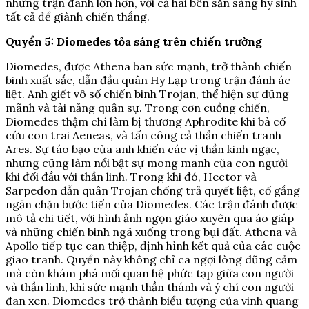
những trận đánh lớn hơn, với cả hai bên sẵn sàng hy sinh
tất cả để giành chiến thắng.
Quyển 5: Diomedes tỏa sáng trên chiến trường
Diomedes, được Athena ban sức mạnh, trở thành chiến
binh xuất sắc, dẫn đầu quân Hy Lạp trong trận đánh ác
liệt. Anh giết vô số chiến binh Trojan, thể hiện sự dũng
mãnh và tài năng quân sự. Trong cơn cuồng chiến,
Diomedes thậm chí làm bị thương Aphrodite khi bà cố
cứu con trai Aeneas, và tấn công cả thần chiến tranh
Ares. Sự táo bạo của anh khiến các vị thần kinh ngạc,
nhưng cũng làm nổi bật sự mong manh của con người
khi đối đầu với thần linh. Trong khi đó, Hector và
Sarpedon dẫn quân Trojan chống trả quyết liệt, cố gắng
ngăn chặn bước tiến của Diomedes. Các trận đánh được
mô tả chi tiết, với hình ảnh ngọn giáo xuyên qua áo giáp
và những chiến binh ngã xuống trong bụi đất. Athena và
Apollo tiếp tục can thiệp, định hình kết quả của các cuộc
giao tranh. Quyển này không chỉ ca ngợi lòng dũng cảm
mà còn khám phá mối quan hệ phức tạp giữa con người
và thần linh, khi sức mạnh thần thánh và ý chí con người
đan xen. Diomedes trở thành biểu tượng của vinh quang