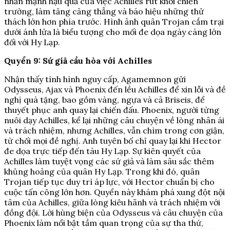
nhấn mạnh hậu quả của việc Achilles rút khỏi chiến
trường, làm tăng căng thẳng và báo hiệu những thử
thách lớn hơn phía trước. Hình ảnh quân Trojan cắm trại
dưới ánh lửa là biểu tượng cho mối đe dọa ngày càng lớn
đối với Hy Lạp.
Quyển 9: Sứ giả cầu hòa với Achilles
Nhận thấy tình hình nguy cấp, Agamemnon gửi
Odysseus, Ajax và Phoenix đến lều Achilles để xin lỗi và đề
nghị quà tặng, bao gồm vàng, ngựa và cả Briseis, để
thuyết phục anh quay lại chiến đấu. Phoenix, người từng
nuôi dạy Achilles, kể lại những câu chuyện về lòng nhân ái
và trách nhiệm, nhưng Achilles, vẫn chìm trong cơn giận,
từ chối mọi đề nghị. Anh tuyên bố chỉ quay lại khi Hector
đe dọa trực tiếp đến tàu Hy Lạp. Sự kiên quyết của
Achilles làm tuyệt vọng các sứ giả và làm sâu sắc thêm
khủng hoảng của quân Hy Lạp. Trong khi đó, quân
Trojan tiếp tục duy trì áp lực, với Hector chuẩn bị cho
cuộc tấn công lớn hơn. Quyển này khám phá xung đột nội
tâm của Achilles, giữa lòng kiêu hãnh và trách nhiệm với
đồng đội. Lời hùng biện của Odysseus và câu chuyện của
Phoenix làm nổi bật tầm quan trọng của sự tha thứ,