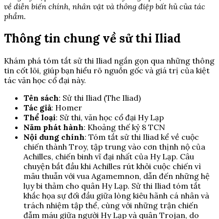
về diễn biến chính, nhân vật và thông điệp bất hủ của tác
phẩm.
Thông tin chung về sử thi Iliad
Khám phá tóm tắt sử thi Iliad ngắn gọn qua những thông
tin cốt lõi, giúp bạn hiểu rõ nguồn gốc và giá trị của kiệt
tác văn học cổ đại này.
Tên sách
: Sử thi Iliad (The Iliad)
Tác giả
: Homer
Thể loại
: Sử thi, văn học cổ đại Hy Lạp
Năm phát hành
: Khoảng thế kỷ 8 TCN
Nội dung chính
: Tóm tắt sử thi Iliad kể về cuộc
chiến thành Troy, tập trung vào cơn thịnh nộ của
Achilles, chiến binh vĩ đại nhất của Hy Lạp. Câu
chuyện bắt đầu khi Achilles rút khỏi cuộc chiến vì
mâu thuẫn với vua Agamemnon, dẫn đến những hệ
lụy bi thảm cho quân Hy Lạp. Sử thi Iliad tóm tắt
khắc họa sự đối đầu giữa lòng kiêu hãnh cá nhân và
trách nhiệm tập thể, cùng với những trận chiến
đẫm máu giữa người Hy Lạp và quân Trojan, do