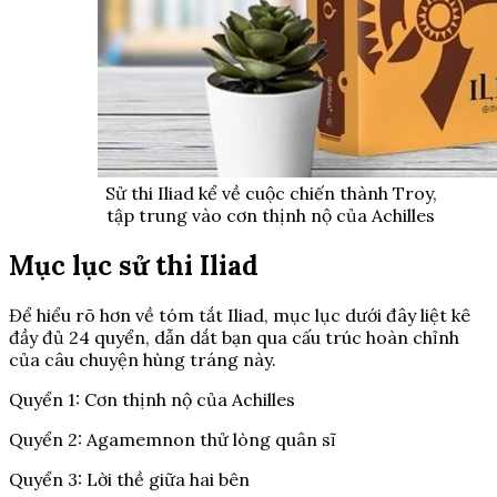
Sử thi Iliad kể về cuộc chiến thành Troy,
tập trung vào cơn thịnh nộ của Achilles
Mục lục sử thi Iliad
Để hiểu rõ hơn về tóm tắt Iliad, mục lục dưới đây liệt kê
đầy đủ 24 quyển, dẫn dắt bạn qua cấu trúc hoàn chỉnh
của câu chuyện hùng tráng này.
Quyển 1: Cơn thịnh nộ của Achilles
Quyển 2: Agamemnon thử lòng quân sĩ
Quyển 3: Lời thề giữa hai bên