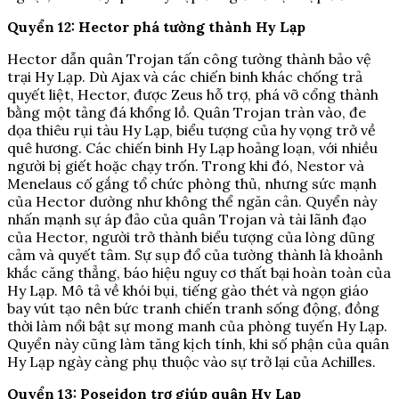
Quyển 12: Hector phá tường thành Hy Lạp
Hector dẫn quân Trojan tấn công tường thành bảo vệ
trại Hy Lạp. Dù Ajax và các chiến binh khác chống trả
quyết liệt, Hector, được Zeus hỗ trợ, phá vỡ cổng thành
bằng một tảng đá khổng lồ. Quân Trojan tràn vào, đe
dọa thiêu rụi tàu Hy Lạp, biểu tượng của hy vọng trở về
quê hương. Các chiến binh Hy Lạp hoảng loạn, với nhiều
người bị giết hoặc chạy trốn. Trong khi đó, Nestor và
Menelaus cố gắng tổ chức phòng thủ, nhưng sức mạnh
của Hector dường như không thể ngăn cản. Quyển này
nhấn mạnh sự áp đảo của quân Trojan và tài lãnh đạo
của Hector, người trở thành biểu tượng của lòng dũng
cảm và quyết tâm. Sự sụp đổ của tường thành là khoảnh
khắc căng thẳng, báo hiệu nguy cơ thất bại hoàn toàn của
Hy Lạp. Mô tả về khói bụi, tiếng gào thét và ngọn giáo
bay vút tạo nên bức tranh chiến tranh sống động, đồng
thời làm nổi bật sự mong manh của phòng tuyến Hy Lạp.
Quyển này cũng làm tăng kịch tính, khi số phận của quân
Hy Lạp ngày càng phụ thuộc vào sự trở lại của Achilles.
Quyển 13: Poseidon trợ giúp quân Hy Lạp