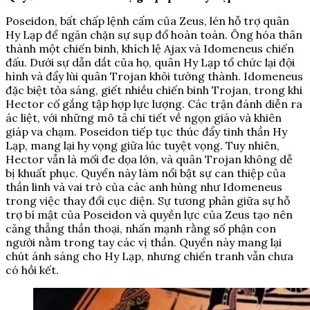
Poseidon, bất chấp lệnh cấm của Zeus, lén hỗ trợ quân
Hy Lạp để ngăn chặn sự sụp đổ hoàn toàn. Ông hóa thân
thành một chiến binh, khích lệ Ajax và Idomeneus chiến
đấu. Dưới sự dẫn dắt của họ, quân Hy Lạp tổ chức lại đội
hình và đẩy lùi quân Trojan khỏi tường thành. Idomeneus
đặc biệt tỏa sáng, giết nhiều chiến binh Trojan, trong khi
Hector cố gắng tập hợp lực lượng. Các trận đánh diễn ra
ác liệt, với những mô tả chi tiết về ngọn giáo và khiên
giáp va chạm. Poseidon tiếp tục thúc đẩy tinh thần Hy
Lạp, mang lại hy vọng giữa lúc tuyệt vọng. Tuy nhiên,
Hector vẫn là mối đe dọa lớn, và quân Trojan không dễ
bị khuất phục. Quyển này làm nổi bật sự can thiệp của
thần linh và vai trò của các anh hùng như Idomeneus
trong việc thay đổi cục diện. Sự tương phản giữa sự hỗ
trợ bí mật của Poseidon và quyền lực của Zeus tạo nên
căng thẳng thần thoại, nhấn mạnh rằng số phận con
người nằm trong tay các vị thần. Quyển này mang lại
chút ánh sáng cho Hy Lạp, nhưng chiến tranh vẫn chưa
có hồi kết.