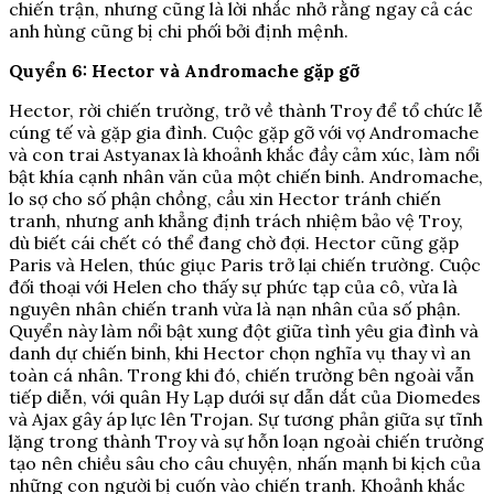
chiến trận, nhưng cũng là lời nhắc nhở rằng ngay cả các
anh hùng cũng bị chi phối bởi định mệnh.
Quyển 6: Hector và Andromache gặp gỡ
Hector, rời chiến trường, trở về thành Troy để tổ chức lễ
cúng tế và gặp gia đình. Cuộc gặp gỡ với vợ Andromache
và con trai Astyanax là khoảnh khắc đầy cảm xúc, làm nổi
bật khía cạnh nhân văn của một chiến binh. Andromache,
lo sợ cho số phận chồng, cầu xin Hector tránh chiến
tranh, nhưng anh khẳng định trách nhiệm bảo vệ Troy,
dù biết cái chết có thể đang chờ đợi. Hector cũng gặp
Paris và Helen, thúc giục Paris trở lại chiến trường. Cuộc
đối thoại với Helen cho thấy sự phức tạp của cô, vừa là
nguyên nhân chiến tranh vừa là nạn nhân của số phận.
Quyển này làm nổi bật xung đột giữa tình yêu gia đình và
danh dự chiến binh, khi Hector chọn nghĩa vụ thay vì an
toàn cá nhân. Trong khi đó, chiến trường bên ngoài vẫn
tiếp diễn, với quân Hy Lạp dưới sự dẫn dắt của Diomedes
và Ajax gây áp lực lên Trojan. Sự tương phản giữa sự tĩnh
lặng trong thành Troy và sự hỗn loạn ngoài chiến trường
tạo nên chiều sâu cho câu chuyện, nhấn mạnh bi kịch của
những con người bị cuốn vào chiến tranh. Khoảnh khắc