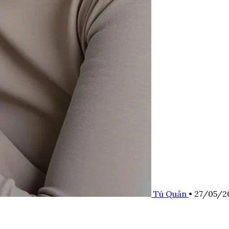
Tú Quân
•
27/05/2