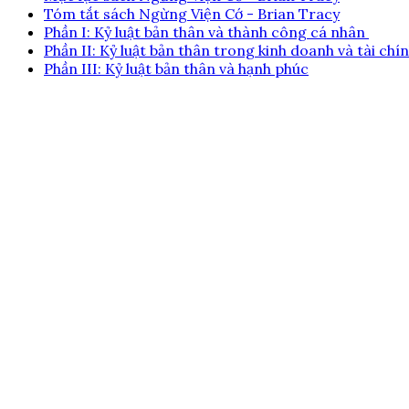
Tóm tắt sách Ngừng Viện Cớ - Brian Tracy
Phần I: Kỷ luật bản thân và thành công cá nhân
Phần II: Kỷ luật bản thân trong kinh doanh và tài chí
Phần III: Kỷ luật bản thân và hạnh phúc