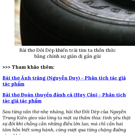
Bài thơ Đôi Dép khiến trái tim ta thổn thức
bằng chính sự giản dị gần gũi
>>> Tham khảo thêm:
Bài thơ Ánh trăng (Nguyễn Duy) - Phân tích tác giả
tác phẩm
Bài thơ Đoàn thuyền đánh cá (Huy Cận) - Phân tích
tác giả tác phẩm
Sau từng vần thơ nhẹ nhàng, bài thơ Đôi Dép của Nguyễn
Trung Kiên gieo vào lòng ta một sự thấm thía: tình yêu thật
sự đôi khi chẳng cần những điều lớn lao, mà chỉ cần hai
tâm hồn biết song hành, cùng vượt qua từng chặng đường