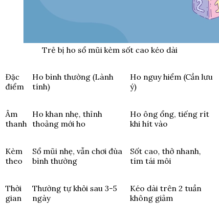
Trẻ bị ho sổ mũi kèm sốt cao kéo dài
Đặc
Ho bình thường (Lành
Ho nguy hiểm (Cần lưu
điểm
tính)
ý)
Âm
Ho khan nhẹ, thỉnh
Ho ông ổng, tiếng rít
thanh
thoảng mới ho
khi hít vào
Kèm
Sổ mũi nhẹ, vẫn chơi đùa
Sốt cao, thở nhanh,
theo
bình thường
tím tái môi
Thời
Thường tự khỏi sau 3-5
Kéo dài trên 2 tuần
gian
ngày
không giảm