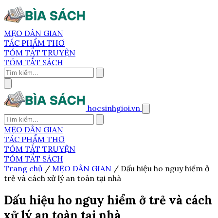
MẸO DÂN GIAN
TÁC PHẨM THƠ
TÓM TẮT TRUYỆN
TÓM TẮT SÁCH
hocsinhgioi.vn
MẸO DÂN GIAN
TÁC PHẨM THƠ
TÓM TẮT TRUYỆN
TÓM TẮT SÁCH
Trang chủ
/
MẸO DÂN GIAN
/
Dấu hiệu ho nguy hiểm ở
trẻ và cách xử lý an toàn tại nhà
Dấu hiệu ho nguy hiểm ở trẻ và cách
xử lý an toàn tại nhà