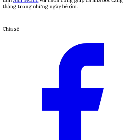
tấm
Ảnh Meme
vui nhộn cũng giúp cả nhà bớt căng
thẳng trong những ngày bé ốm.
Chia sẻ: