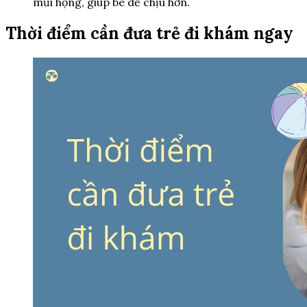
mũi họng, giúp bé dễ chịu hơn.
Thời điểm cần đưa trẻ đi khám ngay