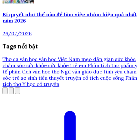
Bí quyết như thế nào để làm việc nhóm hiệu quả nhất
năm 2026
26/07/2026
Tags nổi bật
Thơ ca
văn học
văn học Việt Nam
mẹo dân gian
sức khỏe
chăm sóc sức khỏe
sức khỏe trẻ em
Phân tích tác phẩm
y
tế
phân tích văn học
thơ
Ngữ văn
giáo dục
tình yêu
chăm
sóc trẻ sơ sinh
tiểu thuyết
truyện cổ tích
cuộc sống
Phân
tích thơ
Y học cổ truyền