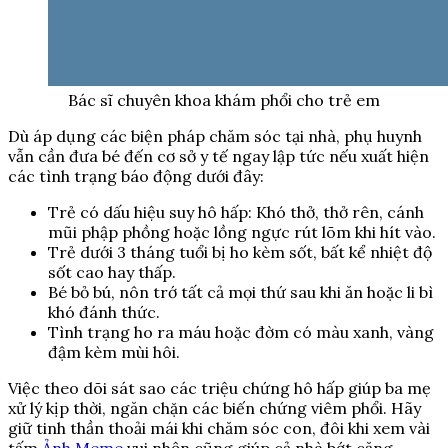
Bác sĩ chuyên khoa khám phổi cho trẻ em
Dù áp dụng các biện pháp chăm sóc tại nhà, phụ huynh
vẫn cần đưa bé đến cơ sở y tế ngay lập tức nếu xuất hiện
các tình trạng báo động dưới đây:
Trẻ có dấu hiệu suy hô hấp: Khó thở, thở rên, cánh
mũi phập phồng hoặc lồng ngực rút lõm khi hít vào.
Trẻ dưới 3 tháng tuổi bị ho kèm sốt, bất kể nhiệt độ
sốt cao hay thấp.
Bé bỏ bú, nôn trớ tất cả mọi thứ sau khi ăn hoặc li bì
khó đánh thức.
Tình trạng ho ra máu hoặc đờm có màu xanh, vàng
đậm kèm mùi hôi.
Việc theo dõi sát sao các triệu chứng hô hấp giúp ba mẹ
xử lý kịp thời, ngăn chặn các biến chứng viêm phổi. Hãy
giữ tinh thần thoải mái khi chăm sóc con, đôi khi xem vài