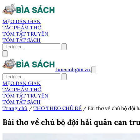
MẸO DÂN GIAN
TÁC PHẨM THƠ
TÓM TẮT TRUYỆN
TÓM TẮT SÁCH
hocsinhgioi.vn
MẸO DÂN GIAN
TÁC PHẨM THƠ
TÓM TẮT TRUYỆN
TÓM TẮT SÁCH
Trang chủ
/
THƠ THEO CHỦ ĐỀ
/
Bài thơ về chú bộ đội 
Bài thơ về chú bộ đội hải quân can tr