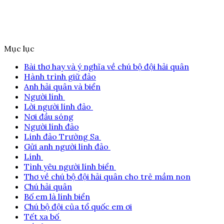
Mục lục
Bài thơ hay và ý nghĩa về chú bộ đội hải quân
Hành trình giữ đảo
Anh hải quân và biển
Người lính
Lời người lính đảo
Nơi đầu sóng
Người lính đảo
Lính đảo Trường Sa
Gửi anh người lính đảo
Lính
Tình yêu người lính biển
Thơ về chú bộ đội hải quân cho trẻ mầm non
Chú hải quân
Bố em là lính biển
Chú bộ đội của tổ quốc em ơi
Tết xa bố