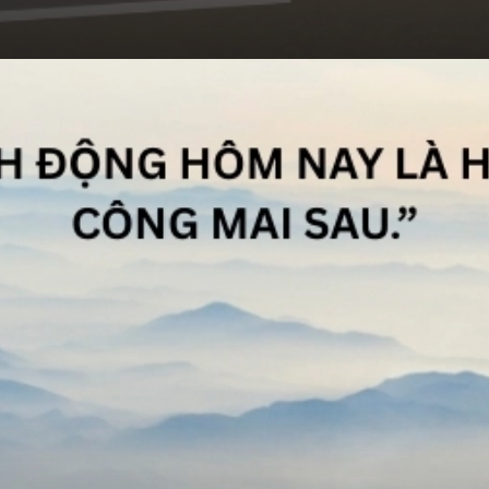
Đang mở
https://hocsinhgioi.vn/tom-tat-sach-dam-nghi-lon