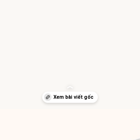
Đang mở
https://hocsinhgioi.vn/tom-tat-sach-dam-nghi-lon