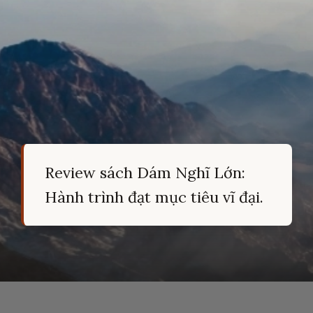
Review sách Dám Nghĩ Lớn:
Hành trình đạt mục tiêu vĩ đại.
Đang mở
https://hocsinhgioi.vn/tom-tat-sach-dam-nghi-lon