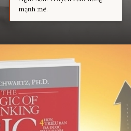
mạnh mẽ.
Đang mở
https://hocsinhgioi.vn/tom-tat-sach-dam-nghi-lon