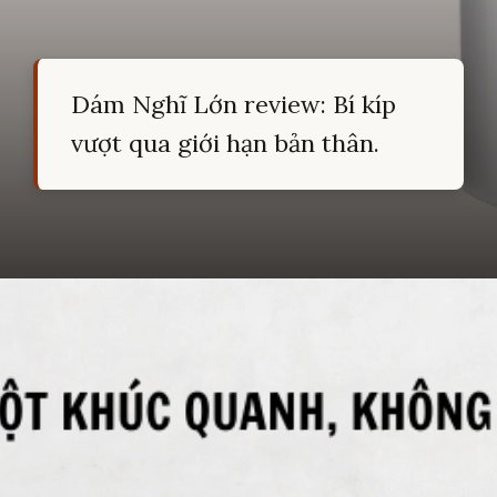
Dám Nghĩ Lớn review: Bí kíp
vượt qua giới hạn bản thân.
Đang mở
https://hocsinhgioi.vn/tom-tat-sach-dam-nghi-lon