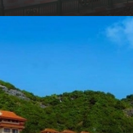
Đang mở
https://hocsinhgioi.vn/tho-ve-hai-phong