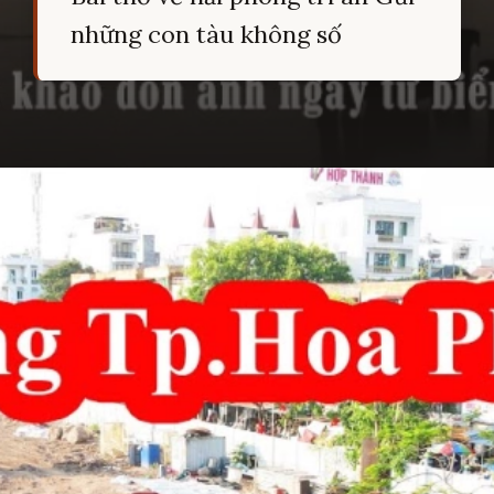
những con tàu không số
Đang mở
https://hocsinhgioi.vn/tho-ve-hai-phong