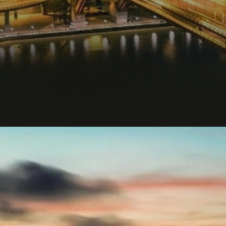
Đang mở
https://hocsinhgioi.vn/tho-ve-hai-phong