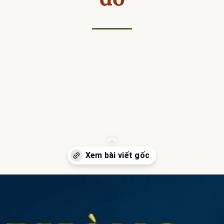
Đang mở
https://hocsinhgioi.vn/tho-ve-hai-phong