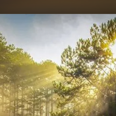
Đang mở
https://hocsinhgioi.vn/tho-ve-da-lat