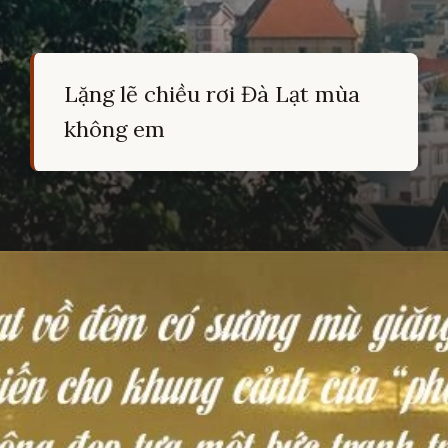
Lặng lẽ chiều rơi Đà Lạt mùa
không em
Đang mở
https://hocsinhgioi.vn/tho-ve-da-lat