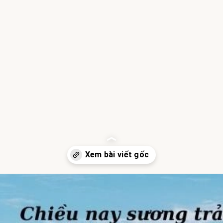
Đang mở
https://hocsinhgioi.vn/tho-ve-da-lat