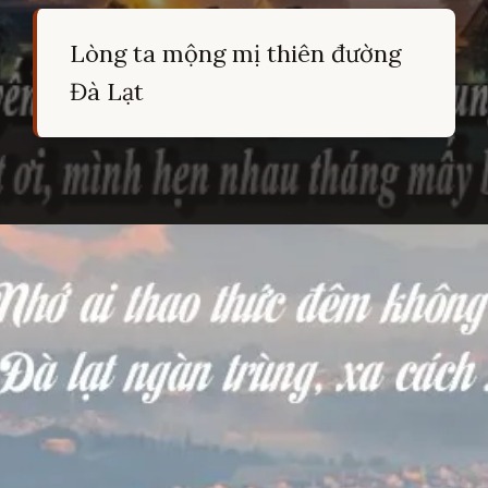
Lòng ta mộng mị thiên đường
Đà Lạt
Đang mở
https://hocsinhgioi.vn/tho-ve-da-lat