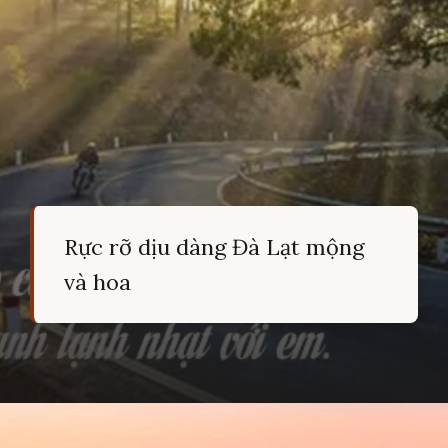
Rực rỡ dịu dàng Đà Lạt mộng
và hoa
Đang mở
https://hocsinhgioi.vn/tho-ve-da-lat