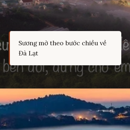
Sương mờ theo bước chiều về
Đà Lạt
Đang mở
https://hocsinhgioi.vn/tho-ve-da-lat