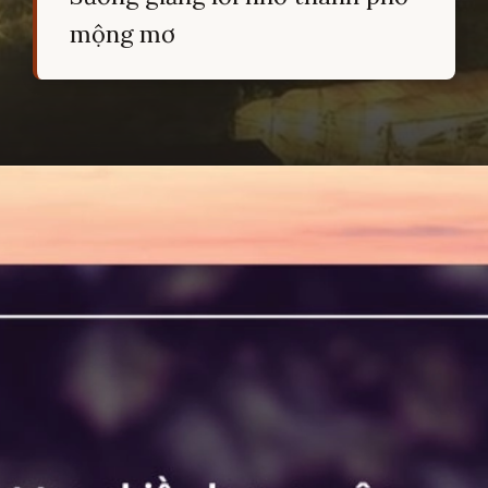
mộng mơ
Đang mở
https://hocsinhgioi.vn/tho-ve-da-lat