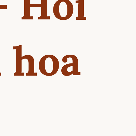
- Hồi
i hoa