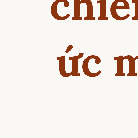
chiế
ức m