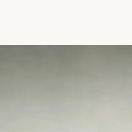
Đang mở
https://hocsinhgioi.vn/tho-ve-cuu-chien-binh