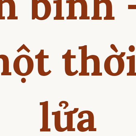
n binh 
ột thờ
lửa