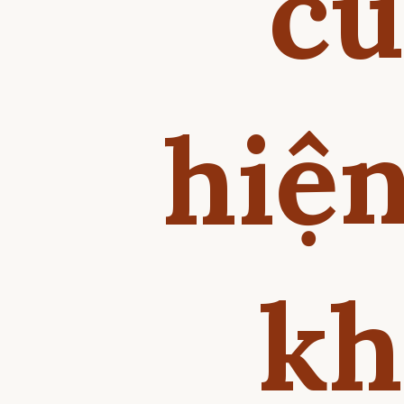
cù
hiện
kh