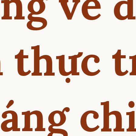
ng vẻ 
 thực 
áng ch