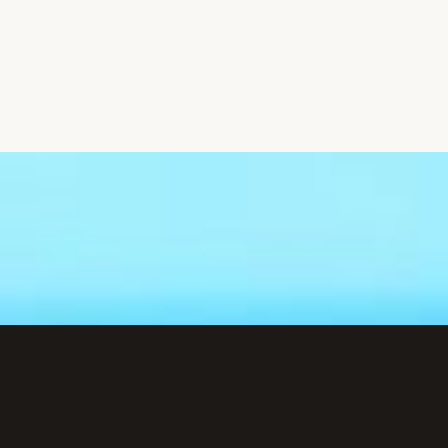
Đang mở
https://hocsinhgioi.vn/deo-ca