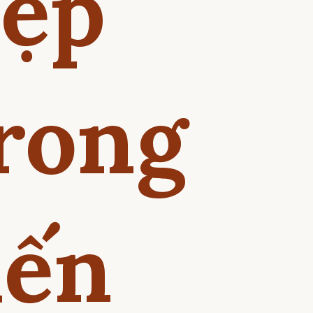
đẹp
trong
iến