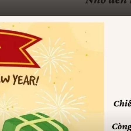
Đang mở
https://hocsinhgioi.vn/ca-dao-ve-tet-nguyen-dan