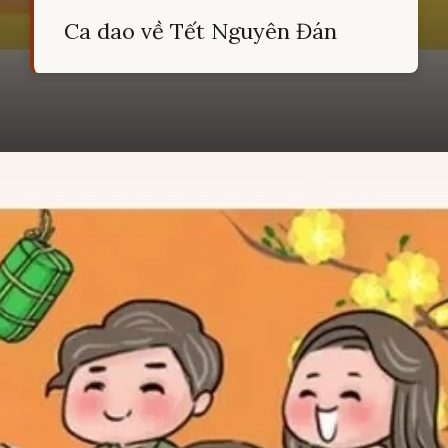
Ca dao về Tết Nguyên Đán
Đang mở
https://hocsinhgioi.vn/ca-dao-ve-tet-nguyen-dan