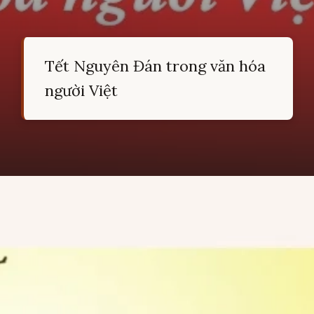
Tết Nguyên Đán trong văn hóa
người Việt
Đang mở
https://hocsinhgioi.vn/ca-dao-ve-tet-nguyen-dan