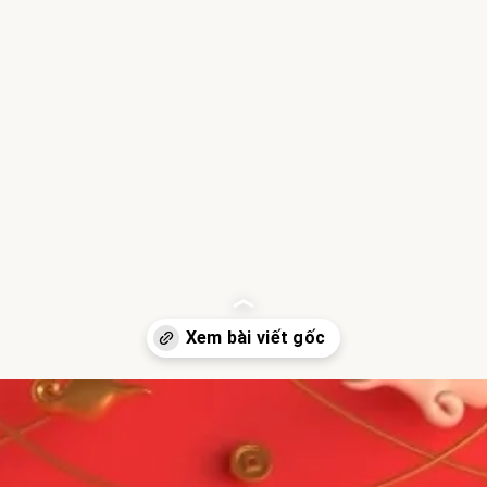
Đang mở
https://hocsinhgioi.vn/ca-dao-ve-tet-nguyen-dan