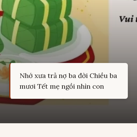
Nhớ xưa trả nợ ba đời Chiều ba
mươi Tết mẹ ngồi nhìn con
Đang mở
https://hocsinhgioi.vn/ca-dao-ve-tet-nguyen-dan