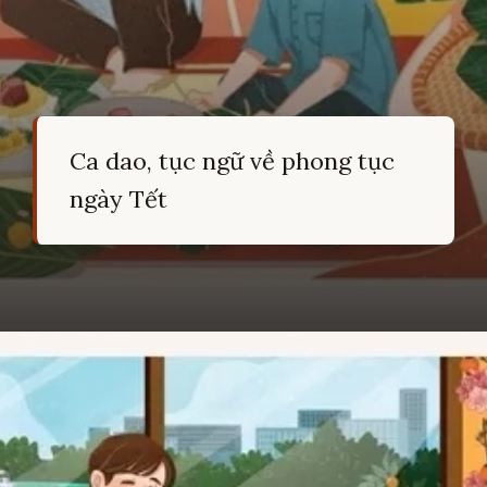
Ca dao, tục ngữ về phong tục
ngày Tết
Đang mở
https://hocsinhgioi.vn/ca-dao-ve-tet-nguyen-dan