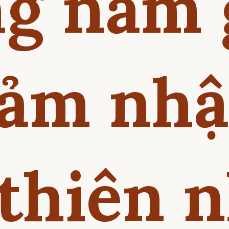
ng năm 
cảm nhậ
thiên 