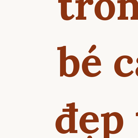
tro
bé 
đẹp 