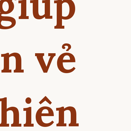
giúp
n vẻ
nhiên