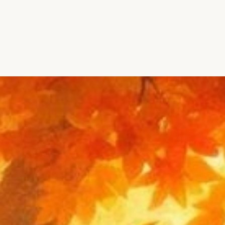
Đang mở
https://hocsinhgioi.vn/bai-tho-ve-mua-trong-nam