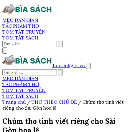
MẸO DÂN GIAN
TÁC PHẨM THƠ
TÓM TẮT TRUYỆN
TÓM TẮT SÁCH
hocsinhgioi.vn
MẸO DÂN GIAN
TÁC PHẨM THƠ
TÓM TẮT TRUYỆN
TÓM TẮT SÁCH
Trang chủ
/
THƠ THEO CHỦ ĐỀ
/
Chùm thơ tình viết
riêng cho Sài Gòn hoa lệ
Chùm thơ tình viết riêng cho Sài
Gòn hoa lệ