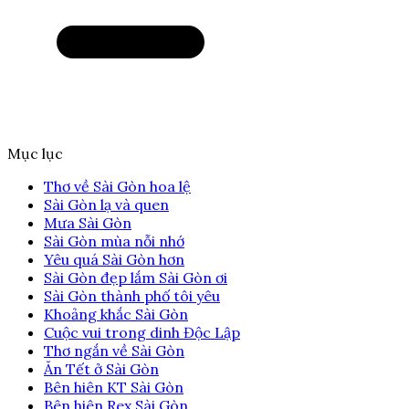
Mục lục
Thơ về Sài Gòn hoa lệ
Sài Gòn lạ và quen
Mưa Sài Gòn
Sài Gòn mùa nỗi nhớ
Yêu quá Sài Gòn hơn
Sài Gòn đẹp lắm Sài Gòn ơi
Sài Gòn thành phố tôi yêu
Khoảng khắc Sài Gòn
Cuộc vui trong dinh Độc Lập
Thơ ngắn về Sài Gòn
Ăn Tết ở Sài Gòn
Bên hiên KT Sài Gòn
Bên hiên Rex Sài Gòn