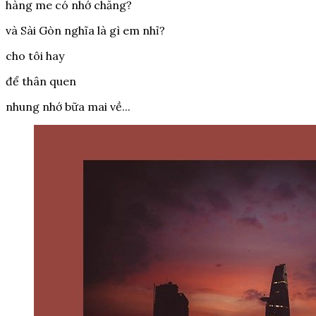
hàng me có nhớ chăng?
và Sài Gòn nghĩa là gì em nhỉ?
cho tôi hay
để thân quen
nhung nhớ bữa mai về...