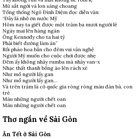
Mũ sắt ngời và lon sáng choang
Tổng thống Ngô Đình Diệm đọc diễn văn:
“Đây là nhờ ơn nước Mỹ
Hôm nay ta giết được một trăm ba mươi người lẻ
Ngày mai lên hàng ngàn
Ông Kennơđy cho ta hai tỷ
Phải biết đường làm ăn”
Rồi pháo hoa bắn cho đêm vui văn nghệ
Người Mỹ muốn cho cuộc chơi được nhẹ
Đêm ấy không nhảy rumba mà nhảy van-x
Nhạc thất thanh bổng ào lên rách xé
Như mổ người lấy gan
Như mổ người lấy gan…
Và trên trăm lá cờ quốc gia ròng ròng máu đàn bà, con
trẻ
Máu những người chết oan
Máu những người chết oan
Thơ ngắn về Sài Gòn
Ăn Tết ở Sài Gòn