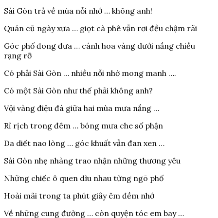
Sài Gòn trả về mùa nỗi nhớ … không anh!
Quán cũ ngày xưa … giọt cà phê vẫn rơi đều chậm rãi
Góc phố đong đưa … cánh hoa vàng dưới nắng chiều
rạng rỡ
Có phải Sài Gòn … nhiều nỗi nhớ mong manh ….
Có một Sài Gòn như thế phải không anh?
Vội vàng điệu đà giữa hai mùa mưa nắng …
Rỉ rịch trong đêm … bóng mưa che số phận
Da diết nao lòng … góc khuất vẫn đan xen …
Sài Gòn nhẹ nhàng trao nhận những thương yêu
Những chiếc ô quen dìu nhau từng ngõ phố
Hoài mãi trong ta phút giây êm đềm nhớ
Về những cung đường … còn quyện tóc em bay …