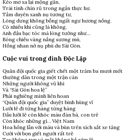
Kéo mơ xa lại mộng gần,
Trái tình chín rũ trong ngần thực hư.
Tầm duyên xanh nụ tương tư,
Lòng dưng không bỗng ngất ngư hương nồng.
Có nhiều khi cũng là không,
Anh đầu bạc tóc mà lòng tưởng như…
Bóng chiều vàng nắng sương mù,
Hồng nhan nở nụ phù du Sài Gòn.
Cuộc vui trong dinh Độc Lập
Quân đội quốc gia giết chết một trăm ba mươi mốt
thường dân trong một trận càn
Những người không vũ khí
Và “Sài Gòn hoa lệ”
Phải nghiêng mình liên hoan
“Quân đội quốc gia” duyệt binh hùng vĩ
Lưỡi lê đi từng hàng từng hàng
Đầu lưỡi lê còn khóc máu đàn bà, con trẻ
Còn khóc những gì… Việt Nam
Hoa hồng lẫn với máu và bùn trên xích sắt xe tăng
Cười với bọn giết người rất trẻ
Tay không run và mắt không hề rớm lệ