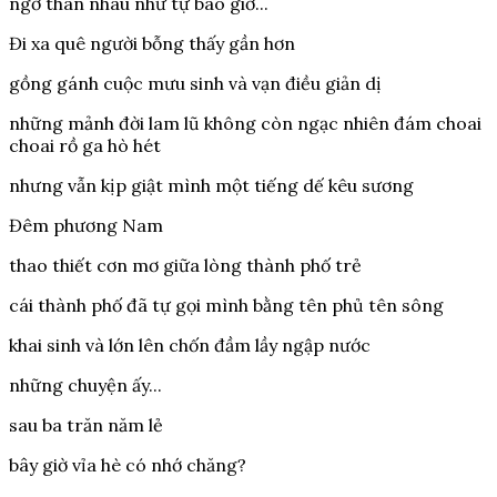
ngỡ thân nhau như tự bao giờ...
Đi xa quê người bỗng thấy gần hơn
gồng gánh cuộc mưu sinh và vạn điều giản dị
những mảnh đời lam lũ không còn ngạc nhiên đám choai
choai rồ ga hò hét
nhưng vẫn kịp giật mình một tiếng dế kêu sương
Đêm phương Nam
thao thiết cơn mơ giữa lòng thành phố trẻ
cái thành phố đã tự gọi mình bằng tên phủ tên sông
khai sinh và lớn lên chốn đầm lầy ngập nước
những chuyện ấy...
sau ba trăn năm lẻ
bây giờ vỉa hè có nhớ chăng?