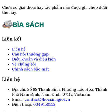
Chưa có giai thoại hay tác phẩm nào được ghi chép dưới
thẻ này.
Liên kết
Liên hệ
Câu hỏi thường gặp
Điều khoản và điều kiện
Về chúng tôi
Chính sách bảo mật
Liên hệ
Địa chỉ:
Số 68 Thanh Bình, Phường Lộc Hòa, Thành
Phố Nam Định, Nam Định, 07117, Vietnam
Email:
contact@hocsinhgioi.vn
Điện thoại:
0349150552