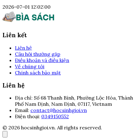
2026-07-01 12:02:00
Liên kết
Liên hệ
Câu hỏi thường gặp
Điều khoản và điều kiện
Về chúng tôi
Chính sách bảo mật
Liên hệ
Địa chỉ:
Số 68 Thanh Bình, Phường Lộc Hòa, Thành
Phố Nam Định, Nam Định, 07117, Vietnam
Email:
contact@hocsinhgioi.vn
Điện thoại:
0349150552
© 2026 hocsinhgioi.vn. All rights reserved.