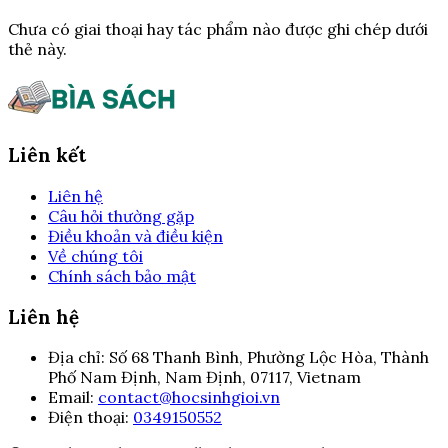
Chưa có giai thoại hay tác phẩm nào được ghi chép dưới
thẻ này.
Liên kết
Liên hệ
Câu hỏi thường gặp
Điều khoản và điều kiện
Về chúng tôi
Chính sách bảo mật
Liên hệ
Địa chỉ:
Số 68 Thanh Bình, Phường Lộc Hòa, Thành
Phố Nam Định, Nam Định, 07117, Vietnam
Email:
contact@hocsinhgioi.vn
Điện thoại:
0349150552