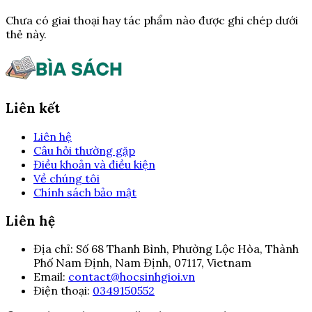
Chưa có giai thoại hay tác phẩm nào được ghi chép dưới
thẻ này.
Liên kết
Liên hệ
Câu hỏi thường gặp
Điều khoản và điều kiện
Về chúng tôi
Chính sách bảo mật
Liên hệ
Địa chỉ:
Số 68 Thanh Bình, Phường Lộc Hòa, Thành
Phố Nam Định, Nam Định, 07117, Vietnam
Email:
contact@hocsinhgioi.vn
Điện thoại:
0349150552