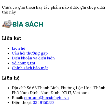
Chưa có giai thoại hay tác phẩm nào được ghi chép dưới
thẻ này.
Liên kết
Liên hệ
Câu hỏi thường gặp
Điều khoản và điều kiện
Về chúng tôi
Chính sách bảo mật
Liên hệ
Địa chỉ:
Số 68 Thanh Bình, Phường Lộc Hòa, Thành
Phố Nam Định, Nam Định, 07117, Vietnam
Email:
contact@hocsinhgioi.vn
Điện thoại:
0349150552