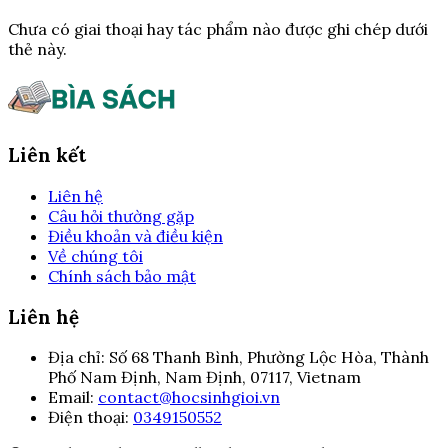
Chưa có giai thoại hay tác phẩm nào được ghi chép dưới
thẻ này.
Liên kết
Liên hệ
Câu hỏi thường gặp
Điều khoản và điều kiện
Về chúng tôi
Chính sách bảo mật
Liên hệ
Địa chỉ:
Số 68 Thanh Bình, Phường Lộc Hòa, Thành
Phố Nam Định, Nam Định, 07117, Vietnam
Email:
contact@hocsinhgioi.vn
Điện thoại:
0349150552