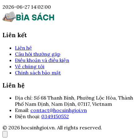
2026-06-27 14:02:00
Liên kết
Liên hệ
Câu hỏi thường gặp
Điều khoản và điều kiện
Về chúng tôi
Chính sách bảo mật
Liên hệ
Địa chỉ:
Số 68 Thanh Bình, Phường Lộc Hòa, Thành
Phố Nam Định, Nam Định, 07117, Vietnam
Email:
contact@hocsinhgioi.vn
Điện thoại:
0349150552
© 2026 hocsinhgioi.vn. All rights reserved.