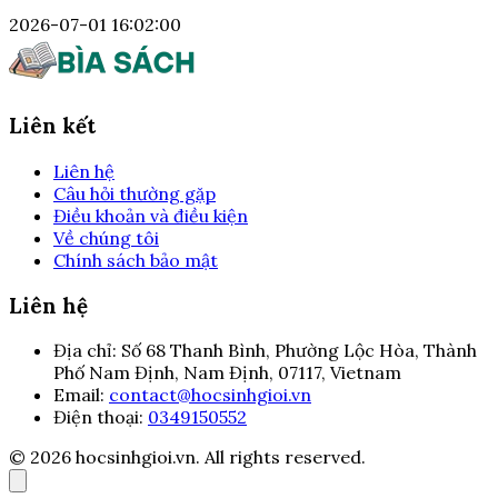
2026-07-01 16:02:00
Liên kết
Liên hệ
Câu hỏi thường gặp
Điều khoản và điều kiện
Về chúng tôi
Chính sách bảo mật
Liên hệ
Địa chỉ:
Số 68 Thanh Bình, Phường Lộc Hòa, Thành
Phố Nam Định, Nam Định, 07117, Vietnam
Email:
contact@hocsinhgioi.vn
Điện thoại:
0349150552
© 2026 hocsinhgioi.vn. All rights reserved.