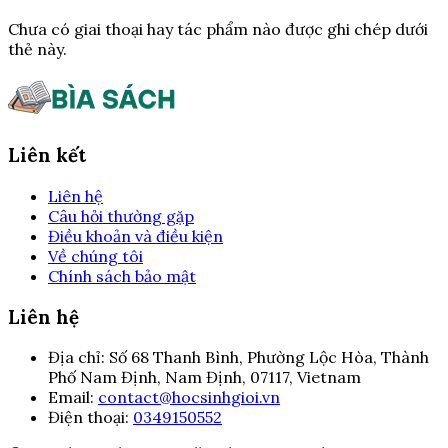
Chưa có giai thoại hay tác phẩm nào được ghi chép dưới
thẻ này.
Liên kết
Liên hệ
Câu hỏi thường gặp
Điều khoản và điều kiện
Về chúng tôi
Chính sách bảo mật
Liên hệ
Địa chỉ:
Số 68 Thanh Bình, Phường Lộc Hòa, Thành
Phố Nam Định, Nam Định, 07117, Vietnam
Email:
contact@hocsinhgioi.vn
Điện thoại:
0349150552