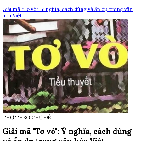
Giải mã "Tơ vò": Ý nghĩa, cách dùng và ẩn dụ trong văn
hóa Việt
THƠ THEO CHỦ ĐỀ
Giải mã "Tơ vò": Ý nghĩa, cách dùng