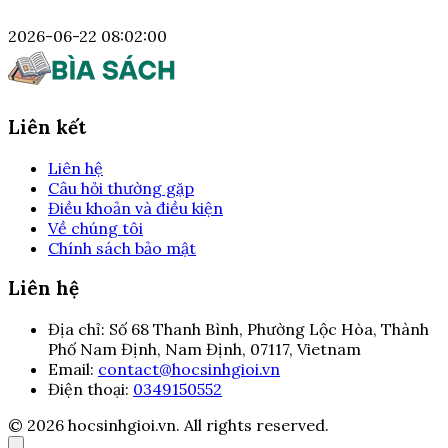
2026-06-22 08:02:00
Liên kết
Liên hệ
Câu hỏi thường gặp
Điều khoản và điều kiện
Về chúng tôi
Chính sách bảo mật
Liên hệ
Địa chỉ:
Số 68 Thanh Bình, Phường Lộc Hòa, Thành
Phố Nam Định, Nam Định, 07117, Vietnam
Email:
contact@hocsinhgioi.vn
Điện thoại:
0349150552
© 2026 hocsinhgioi.vn. All rights reserved.