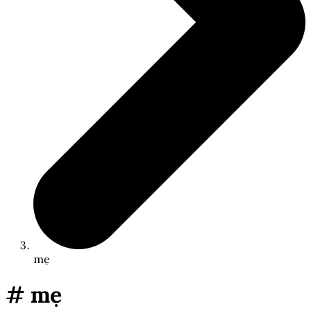
mẹ
# mẹ