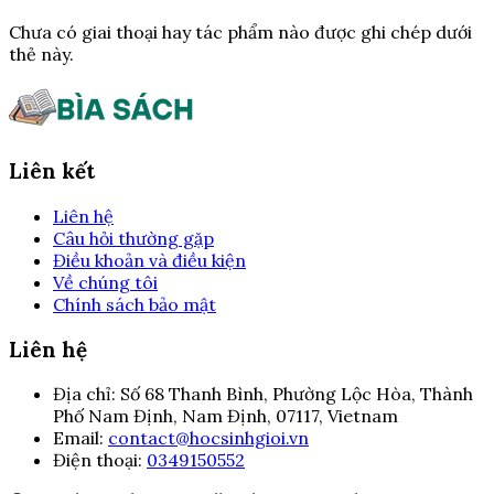
Chưa có giai thoại hay tác phẩm nào được ghi chép dưới
thẻ này.
Liên kết
Liên hệ
Câu hỏi thường gặp
Điều khoản và điều kiện
Về chúng tôi
Chính sách bảo mật
Liên hệ
Địa chỉ:
Số 68 Thanh Bình, Phường Lộc Hòa, Thành
Phố Nam Định, Nam Định, 07117, Vietnam
Email:
contact@hocsinhgioi.vn
Điện thoại:
0349150552