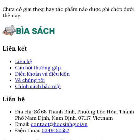
Chưa có giai thoại hay tác phẩm nào được ghi chép dưới
thẻ này.
Liên kết
Liên hệ
Câu hỏi thường gặp
Điều khoản và điều kiện
Về chúng tôi
Chính sách bảo mật
Liên hệ
Địa chỉ:
Số 68 Thanh Bình, Phường Lộc Hòa, Thành
Phố Nam Định, Nam Định, 07117, Vietnam
Email:
contact@hocsinhgioi.vn
Điện thoại:
0349150552