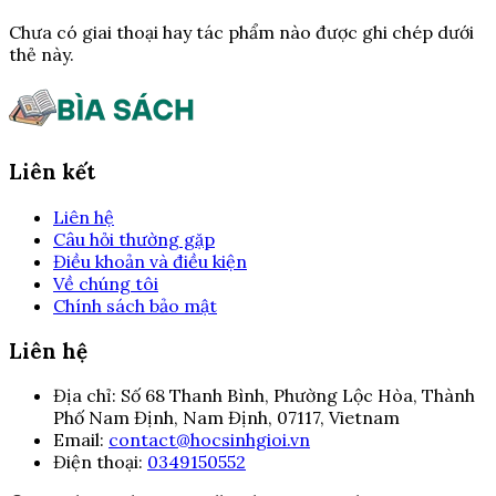
Chưa có giai thoại hay tác phẩm nào được ghi chép dưới
thẻ này.
Liên kết
Liên hệ
Câu hỏi thường gặp
Điều khoản và điều kiện
Về chúng tôi
Chính sách bảo mật
Liên hệ
Địa chỉ:
Số 68 Thanh Bình, Phường Lộc Hòa, Thành
Phố Nam Định, Nam Định, 07117, Vietnam
Email:
contact@hocsinhgioi.vn
Điện thoại:
0349150552